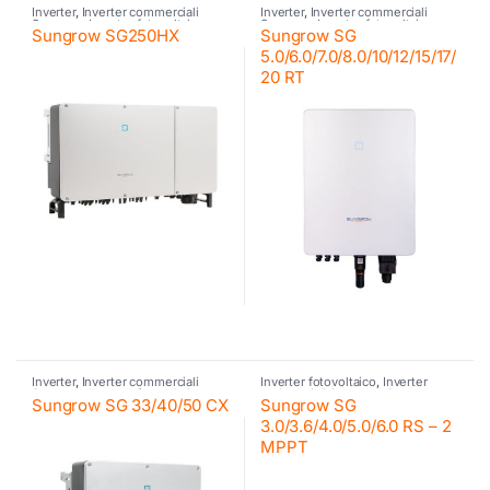
Inverter
,
Inverter commerciali
Inverter
,
Inverter commerciali
Sungrow
,
Inverter fotovoltaico
,
Sungrow
,
Inverter fotovoltaico
,
Sungrow SG250HX
Sungrow SG
Sungrow
Inverter residenziali Sungrow
,
Sungrow
5.0/6.0/7.0/8.0/10/12/15/17/
20 RT
Inverter
,
Inverter commerciali
Inverter fotovoltaico
,
Inverter
Sungrow
,
Inverter fotovoltaico
,
residenziali Sungrow
,
Sungrow
Sungrow SG 33/40/50 CX
Sungrow SG
Sungrow
3.0/3.6/4.0/5.0/6.0 RS – 2
MPPT