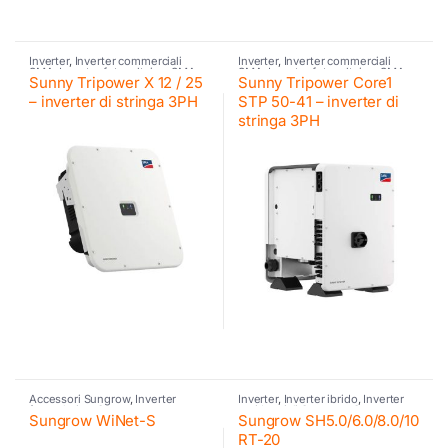
Inverter
,
Inverter commerciali
Inverter
,
Inverter commerciali
SMA
,
Inverter fotovoltaico
,
SMA
SMA
,
Inverter fotovoltaico
,
SMA
Sunny Tripower X 12 / 25
Sunny Tripower Core1
– inverter di stringa 3PH
STP 50-41 – inverter di
stringa 3PH
Accessori Sungrow
,
Inverter
Inverter
,
Inverter ibrido
,
Inverter
fotovoltaico
,
Sungrow
residenziali Sungrow
,
Sungrow
,
Sungrow WiNet-S
Sungrow SH5.0/6.0/8.0/10
Sungrow
RT-20