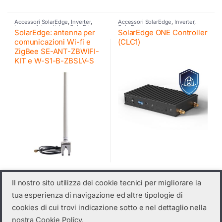
Accessori SolarEdge
,
Inverter
,
Accessori SolarEdge
,
Inverter
,
Inverter fotovoltaico
,
SolarEdge
SolarEdge
SolarEdge: antenna per
SolarEdge ONE Controller
comunicazioni Wi-fi e
(CLC1)
ZigBee SE-ANT-ZBWIFI-
KIT e W-S1-B-ZBSLV-S
Il nostro sito utilizza dei cookie tecnici per migliorare la
tua esperienza di navigazione ed altre tipologie di
Inverter
,
Inverter commerciali SE
,
Accessori SolarEdge
,
Inverter
,
Inverter fotovoltaico
,
SolarEdge
Inverter ibrido
,
Retrofit
,
SolarEdge
,
cookies di cui trovi indicazione sotto e nel dettaglio nella
SolarEdge inverter trifase
SolarEdge interfaccia
SolarEdge
,
SolarEdge
con tecnologia synergy –
StorEdge – SESTI
nostra Cookie Policy.