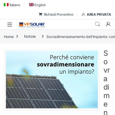
Skip to navigation
Skip to content
Italiano
English
Richiedi Preventivo
AREA PRIVATA
Home
Notizie
Sovradimensionamento dell’impianto: come 
S
o
vr
a
di
m
e
n