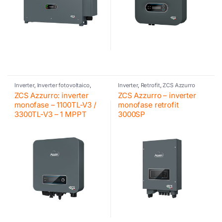
Inverter
,
Inverter fotovoltaico
,
Inverter
,
Retrofit
,
ZCS Azzurro
Inverter residenziali ZCS Azzurro
,
ZCS Azzurro: inverter
ZCS Azzurro – inverter
ZCS Azzurro
monofase – 1100TL-V3 /
monofase retrofit
3300TL-V3 – 1 MPPT
3000SP