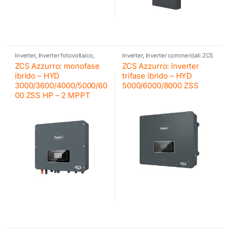
Inverter
,
Inverter fotovoltaico
,
Inverter
,
Inverter commerciali ZCS
Inverter ibrido
,
Inverter
Azzurro
,
Inverter fotovoltaico
,
ZCS Azzurro: monofase
ZCS Azzurro: inverter
residenziali ZCS Azzurro
,
ZCS
Inverter ibrido
,
ZCS Azzurro
,
ZCS
Azzurro
,
ZCS Azzurro
Azzurro
ibrido – HYD
trifase ibrido – HYD
3000/3600/4000/5000/60
5000/6000/8000 ZSS
00 ZSS HP – 2 MPPT