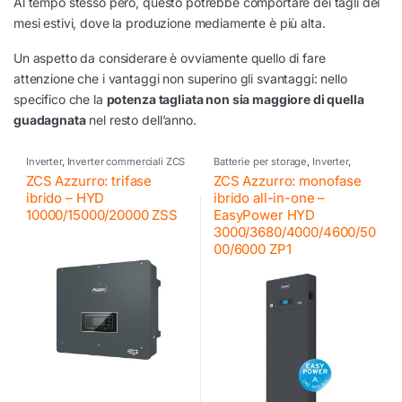
Al tempo stesso però, questo potrebbe comportare dei tagli dei
mesi estivi, dove la produzione mediamente è più alta.
Un aspetto da considerare è ovviamente quello di fare
attenzione che i vantaggi non superino gli svantaggi: nello
specifico che la
potenza tagliata non sia maggiore di quella
guadagnata
nel resto dell’anno.
Inverter
,
Inverter commerciali ZCS
Batterie per storage
,
Inverter
,
Azzurro
,
Inverter ibrido
,
ZCS
Inverter fotovoltaico
,
Inverter
ZCS Azzurro: trifase
ZCS Azzurro: monofase
Azzurro
,
ZCS Azzurro
ibrido
,
Inverter residenziali ZCS
Azzurro
,
ZCS Azzurro
,
ZCS
ibrido – HYD
ibrido all-in-one –
Azzurro
,
ZCS Azzurro
10000/15000/20000 ZSS
EasyPower HYD
3000/3680/4000/4600/50
00/6000 ZP1