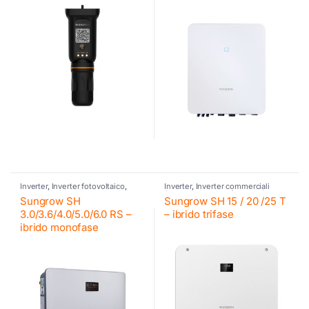
Inverter
,
Inverter fotovoltaico
,
Inverter
,
Inverter commerciali
Inverter ibrido
,
Inverter
Sungrow
,
Inverter fotovoltaico
,
Sungrow SH
Sungrow SH 15 / 20 /25 T
residenziali Sungrow
,
Sungrow
,
Sungrow
Sungrow
3.0/3.6/4.0/5.0/6.0 RS –
– ibrido trifase
ibrido monofase