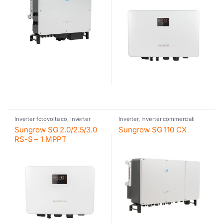
Inverter fotovoltaico
,
Inverter
Inverter
,
Inverter commerciali
residenziali Sungrow
,
Sungrow
Sungrow
,
Inverter fotovoltaico
,
Sungrow SG 2.0/2.5/3.0
Sungrow SG 110 CX
Sungrow
RS-S – 1 MPPT