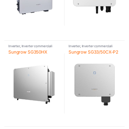
Inverter
,
Inverter commerciali
Inverter
,
Inverter commerciali
Sungrow
,
Inverter fotovoltaico
,
Sungrow
,
Inverter fotovoltaico
,
Sungrow SG350HX
Sungrow SG33/50CX-P2
Sungrow
Sungrow