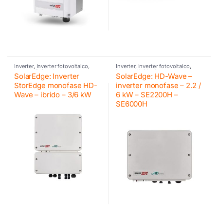
Inverter
,
Inverter fotovoltaico
,
Inverter
,
Inverter fotovoltaico
,
Inverter ibrido
,
Inverter
Inverter ibrido
,
Inverter
SolarEdge: Inverter
SolarEdge: HD-Wave –
residenziali SE
,
Retrofit
,
residenziali SE
,
SolarEdge
,
SolarEdge
,
SolarEdge
,
SolarEdge
SolarEdge
StorEdge monofase HD-
inverter monofase – 2.2 /
Wave – ibrido – 3/6 kW
6 kW – SE2200H –
SE6000H