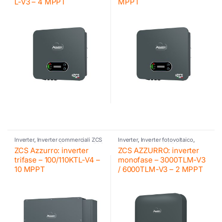
L-V3 – 4 MPPT
MPPT
Inverter
,
Inverter commerciali ZCS
Inverter
,
Inverter fotovoltaico
,
Azzurro
,
Inverter fotovoltaico
,
ZCS
Inverter residenziali ZCS Azzurro
,
ZCS Azzurro: inverter
ZCS AZZURRO: inverter
Azzurro
ZCS Azzurro
trifase – 100/110KTL-V4 –
monofase – 3000TLM-V3
10 MPPT
/ 6000TLM-V3 – 2 MPPT