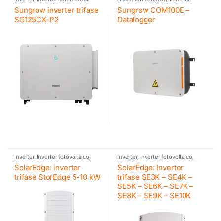
Sungrow
,
Inverter fotovoltaico
,
Sungrow
Sungrow inverter trifase
Sungrow COM100E –
Sungrow
SG125CX-P2
Datalogger
Inverter
,
Inverter fotovoltaico
,
Inverter
,
Inverter fotovoltaico
,
Inverter ibrido
,
Inverter
Inverter residenziali SE
,
SolarEdge
SolarEdge: inverter
SolarEdge: Inverter
residenziali SE
,
Retrofit
,
SolarEdge
,
SolarEdge
,
SolarEdge
trifase StorEdge 5-10 kW
trifase SE3K – SE4K –
SE5K – SE6K – SE7K –
SE8K – SE9K – SE10K