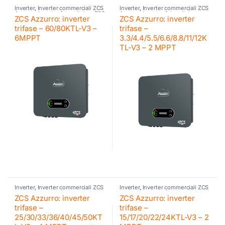
Inverter
,
Inverter commerciali ZCS
Inverter
,
Inverter commerciali ZCS
Azzurro
,
Inverter fotovoltaico
,
ZCS
Azzurro
,
Inverter fotovoltaico
,
ZCS Azzurro: inverter
ZCS Azzurro: inverter
Azzurro
Inverter residenziali ZCS Azzurro
,
ZCS Azzurro
trifase – 60/80KTL-V3 –
trifase –
6MPPT
3.3/4.4/5.5/6.6/8.8/11/12K
TL-V3 – 2 MPPT
Inverter
,
Inverter commerciali ZCS
Inverter
,
Inverter commerciali ZCS
Azzurro
,
Inverter fotovoltaico
,
ZCS
Azzurro
,
Inverter fotovoltaico
,
ZCS
ZCS Azzurro: inverter
ZCS Azzurro: inverter
Azzurro
Azzurro
trifase –
trifase –
25/30/33/36/40/45/50KT
15/17/20/22/24KTL-V3 – 2