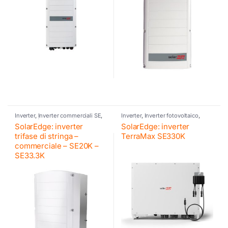
Inverter
,
Inverter commerciali SE
,
Inverter
,
Inverter fotovoltaico
,
Inverter fotovoltaico
,
SolarEdge
SolarEdge
SolarEdge: inverter
SolarEdge: inverter
trifase di stringa –
TerraMax SE330K
commerciale – SE20K –
SE33.3K