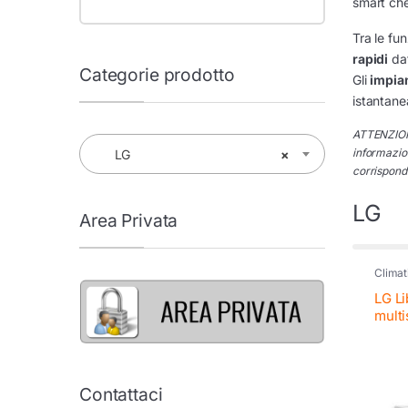
smart che
Tra le fun
rapidi
dat
Categorie prodotto
Gli
impian
istantane
ATTENZIONE
informazion
LG
×
corrisponde
LG
Area Privata
Climat
LG Li
multi
Contattaci