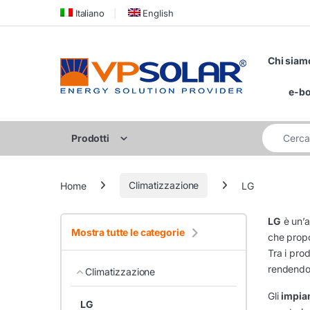
Skip to navigation
Skip to content
Italiano
English
Chi siam
e-b
Cerca per:
Prodotti
Home
Climatizzazione
LG
LG
è un’a
Mostra tutte le categorie
che prop
Tra i pro
rendendo
Climatizzazione
Gli
impia
LG