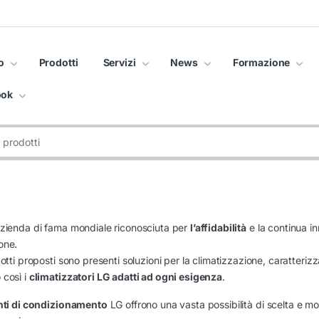
o
Prodotti
Servizi
News
Formazione
ook
zienda di fama mondiale riconosciuta per
l’affidabilità
e la continua i
one.
dotti proposti sono presenti soluzioni per la climatizzazione, caratteriz
 così i
climatizzatori LG adatti ad ogni esigenza
.
nti di condizionamento
LG offrono una vasta possibilità di scelta e mo