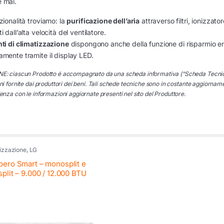
 mai.
zionalità troviamo: la
purificazione dell’aria
attraverso filtri, ionizzatore
i dall’alta velocità del ventilatore.
ti di climatizzazione
dispongono anche della funzione di risparmio ene
amente tramite il display LED.
: ciascun Prodotto é accompagnato da una scheda informativa (“Scheda Tecnica”) ch
i fornite dai produttori dei beni. Tali schede tecniche sono in costante aggiorname
nza con le informazioni aggiornate presenti nel sito del Produttore.
izzazione
,
LG
bero Smart – monosplit e
split – 9.000 / 12.000 BTU