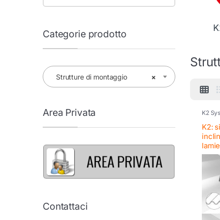
K
Categorie prodotto
Strut
Strutture di montaggio
×
Area Privata
K2 Sy
K2: s
incli
lamie
Contattaci