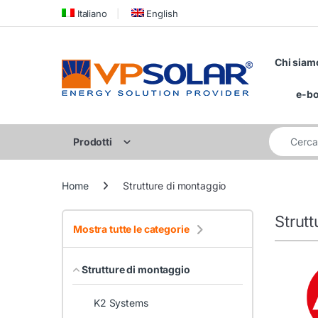
Skip to navigation
Skip to content
Italiano
English
Chi siam
e-b
Cerca per:
Prodotti
Home
Strutture di montaggio
Strut
Mostra tutte le categorie
Strutture di montaggio
K2 Systems