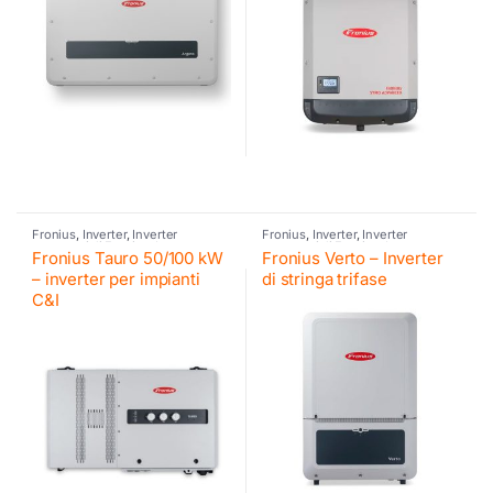
Fronius
,
Inverter
,
Inverter
Fronius
,
Inverter
,
Inverter
commerciali Fronius
,
Inverter
commerciali Fronius
,
Inverter
Fronius Tauro 50/100 kW
Fronius Verto – Inverter
fotovoltaico
fotovoltaico
– inverter per impianti
di stringa trifase
C&I