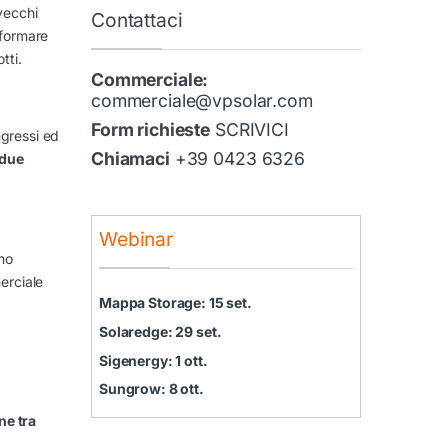
 vecchi
Contattaci
iformare
tti.
Commerciale:
commerciale@vpsolar.com
Form richieste
SCRIVICI
ngressi ed
Chiamaci
+39 0423 6326
due
Webinar
no
erciale
Mappa Storage: 15 set.
Solaredge: 29 set.
Sigenergy: 1 ott.
Sungrow: 8 ott.
e tra