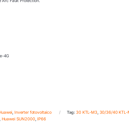
e Arc Fault Protection.
le-4G
 Huawei
,
Inverter fotovoltaico
Tag:
30 KTL-M3
,
30/36/40 KTL
,
Huawei SUN2000
,
IP66