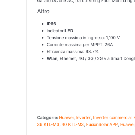
sia lato DC che AC, tra cui String Fault Monitoring 
Altro
IP66
indicatori
LED
Tensione massima in ingresso: 1,100 V
Corrente massima per MPPT: 26A
Efficienza massima: 98.7%
Wlan
, Ethernet, 4G / 3G / 2G via Smart Dong
Categorie:
Huawei
,
Inverter
,
Inverter commerciali
36 KTL-M3
,
40 KTL-M3
,
FusionSolar APP
,
Huawei