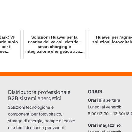
park: VP
Soluzioni Huawei per la
Huawei per l'agris
prio ruolo
ricarica dei veicoli elettrici:
soluzioni fotovolta
per il
smart charging e
er...
integrazione energetica ava...
ORARI
Distributore professionale
B2B sistemi energetici
Orari di apertura
Lunedì al venerdì:
Soluzioni tecnologiche e
8.00/12.30 – 13.30/18.
componenti per fotovoltaico,
storage di energia, pompe di calore
Orari magazzino
e sistemi di ricarica per veicoli
Lunedì al venerdì: