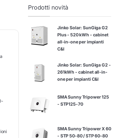
Prodotti novità
Jinko Solar: SunGiga G2
Plus - 520 kWh - cabinet
all-in-one per impianti
C&I
ma
Jinko Solar: SunGiga G2 -
261kWh - cabinet all-in-
one per impianti C&I
SMA Sunny Tripower 125
0-
- STP125-70
SMA Sunny Tripower X 60
ioni
- STP 50-80 / STP 60-80