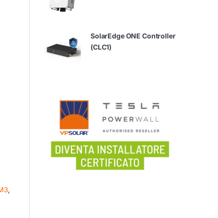
SolarEdge ONE Controller
(CLC1)
-M3
,