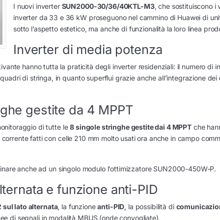
I nuovi inverter
SUN2000-30/36/40KTL-M3
, che sostituiscono i
inverter da 33 e 36 kW proseguono nel cammino di Huawei di un
sotto l’aspetto estetico, ma anche di funzionalità la loro linea prodo
Inverter di media potenza
ante hanno tutta la praticità degli inverter residenziali: il numero di i
uadri di stringa, in quanto superflui grazie anche all’integrazione dei
inghe gestite da 4 MPPT
monitoraggio di tutte le
8 singole stringhe gestite dai 4 MPPT
che han
lta corrente fatti con celle 210 mm molto usati ora anche in campo comm
le abbinare anche ad un singolo modulo l’ottimizzatore SUN2000-450W-P.
alternata e funzione anti-PID
 sul lato alternata
, la funzione
anti-PID
, la possibilità di
comunicazion
inee di segnali in modalità MBUS (onde convogliate).