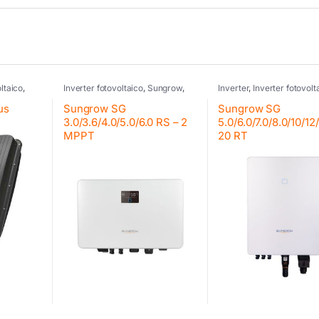
oltaico
,
Inverter fotovoltaico
,
Sungrow
,
Inverter
,
Inverter fotovolt
ziali
Inverter residenziali Sungrow
Sungrow
,
Inverter residen
Kostal
,
Sungrow
,
Inverter comme
us
Sungrow SG
Sungrow SG
Sungrow
3.0/3.6/4.0/5.0/6.0 RS – 2
5.0/6.0/7.0/8.0/10/12/
MPPT
20 RT