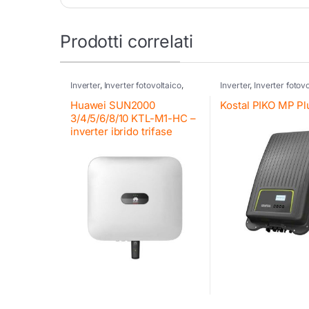
Prodotti correlati
Inverter
,
Inverter fotovoltaico
,
Inverter
,
Inverter fotov
Huawei
,
Inverter residenziali
Kostal
,
Inverter residen
Huawei
,
Inverter commerciali
Kostal
,
Inverter ibrido
,
Huawei SUN2000
Kostal PIKO MP Pl
Huawei
,
Inverter ibrido
,
Huawei
Retrofit
,
Kostal
3/4/5/6/8/10 KTL-M1-HC –
inverter ibrido trifase