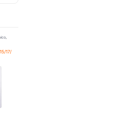
aico
,
ziali
rciali
15/17/