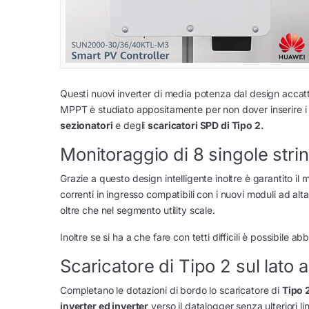
Questi nuovi inverter di media potenza dal design accattiv
MPPT è studiato appositamente per non dover inserire i q
sezionatori
e degli
scaricatori SPD di Tipo 2.
Monitoraggio di 8 singole str
Grazie a questo design intelligente inoltre è garantito il 
correnti in ingresso compatibili con i nuovi moduli ad a
oltre che nel segmento utility scale.
Inoltre se si ha a che fare con tetti difficili è possibi
Scaricatore di Tipo 2 sul lato 
Completano le dotazioni di bordo lo scaricatore di
Tipo 2
inverter ed inverter
verso il datalogger senza ulteriori l