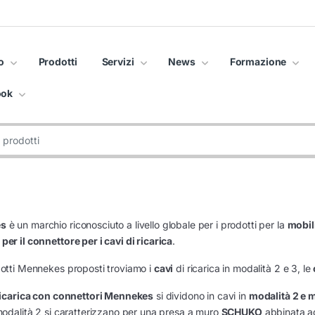
o
Prodotti
Servizi
News
Formazione
ook
es
è un marchio riconosciuto a livello globale per i prodotti per la
mobili
per il connettore per i cavi di ricarica
.
dotti Mennekes proposti troviamo i
cavi
di ricarica in modalità 2 e 3, le
 ricarica con connettori Mennekes
si dividono in cavi in
modalità 2 e m
 modalità 2 si caratterizzano per una presa a muro
SCHUKO
abbinata a