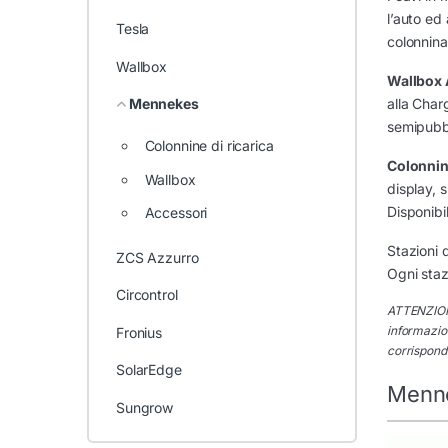
l’auto ed 
Tesla
colonnina 
Wallbox
Wallbo
alla Char
Mennekes
semipubb
Colonnine di ricarica
Colonnine
Wallbox
display, s
Disponibi
Accessori
Stazioni 
ZCS Azzurro
Ogni staz
Circontrol
ATTENZIONE
informazion
Fronius
corrisponde
SolarEdge
Menne
Sungrow