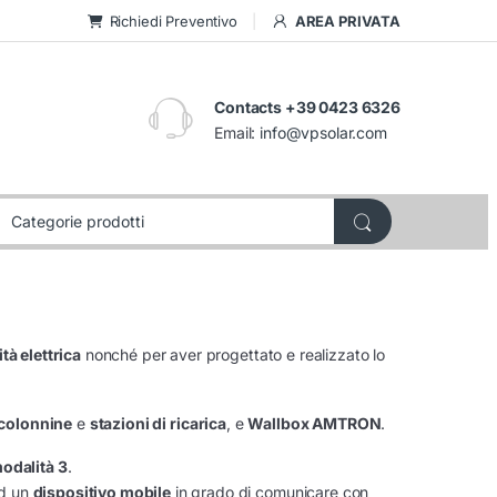
Richiedi Preventivo
AREA PRIVATA
Contacts +39 0423 6326
Email:
info@vpsolar.com
tà elettrica
nonché per aver progettato e realizzato lo
colonnine
e
stazioni di ricarica
, e
Wallbox AMTRON
.
odalità 3
.
d un
dispositivo mobile
in grado di comunicare con