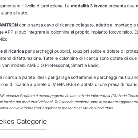
aumentare il livello di protezione. La
modalità 3 invece
presenta due
c
e uno all’auto.
x AMTRON
con o senza cavo di ricarica collegato, adatto al montaggio 
ge APP si può integrare la colonnina al proprio impianto fotovoltaico. E
lico.
 di ricarica
per parcheggi pubblici, soluzioni solide e dotate di prote
istemi di fatturazione. Tutte le colonnine di ricarica sono dotate di due 
li vari modelli, AMEDIO Professional, Smart e Basic.
di ricarica a parete ideali per garage sotterranei e parcheggi multipiano
ione di ricarica a parete di MENNEKES è dotata di una presa di ricarica 
: ciascun Prodotto é accompagnato da una scheda informativa (“Scheda Tecnica”) ch
i fornite dai produttori dei beni. Tali schede tecniche sono in costante aggiorname
nza con le informazioni aggiornate presenti nel sito del Produttore.
kes Categorie