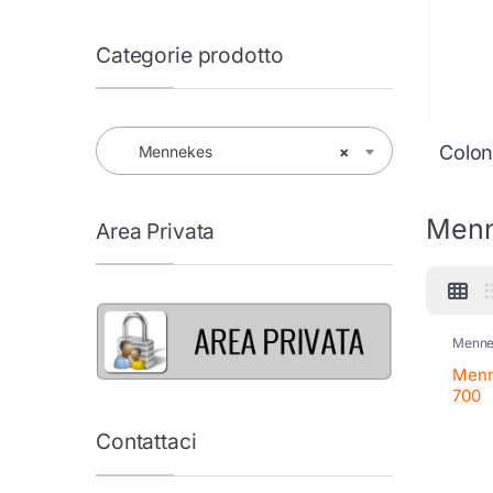
Categorie prodotto
Colonn
Mennekes
×
Men
Area Privata
Menne
Menn
700
Contattaci