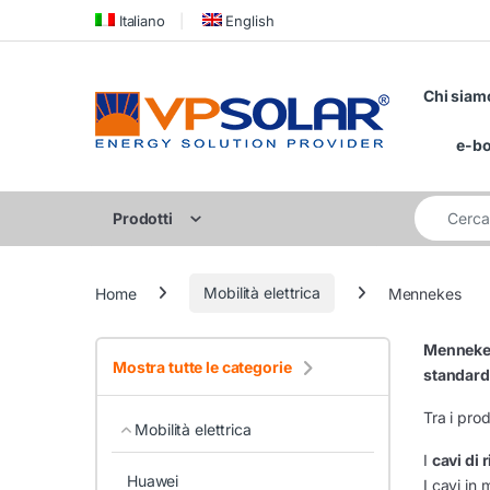
Skip to navigation
Skip to content
Italiano
English
Chi siam
e-b
Cerca per:
Prodotti
Home
Mobilità elettrica
Mennekes
Mennek
Mostra tutte le categorie
standard 
Tra i pro
Mobilità elettrica
I
cavi di
Huawei
I cavi in