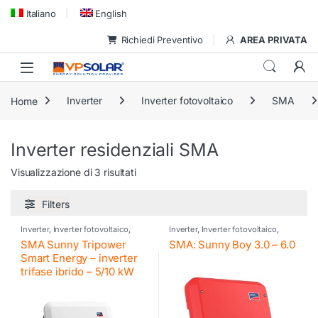
Skip to navigation
Skip to content
Italiano
English
Richiedi Preventivo
AREA PRIVATA
Home
Inverter
Inverter fotovoltaico
SMA
Inverter residenziali SMA
Visualizzazione di 3 risultati
Filters
Inverter
,
Inverter fotovoltaico
,
Inverter
,
Inverter fotovoltaico
,
Inverter residenziali SMA
,
SMA
Inverter residenziali SMA
,
SMA
SMA Sunny Tripower
SMA: Sunny Boy 3.0 – 6.0
Smart Energy – inverter
trifase ibrido – 5/10 kW