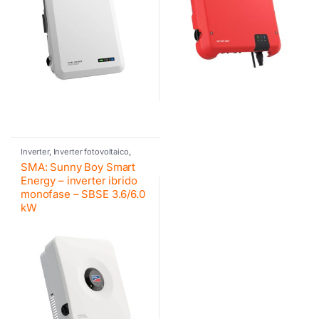
Inverter
,
Inverter fotovoltaico
,
Inverter ibrido
,
Inverter
SMA: Sunny Boy Smart
residenziali SMA
,
SMA
,
SMA
Energy – inverter ibrido
monofase – SBSE 3.6/6.0
kW