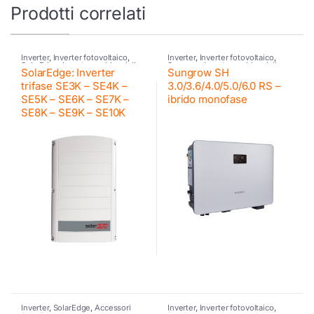
Prodotti correlati
Inverter
,
Inverter fotovoltaico
,
Inverter
,
Inverter fotovoltaico
,
SolarEdge
,
Inverter residenziali
Sungrow
,
Inverter residenziali
SolarEdge: Inverter
Sungrow SH
SE
Sungrow
,
Inverter ibrido
,
Sungrow
trifase SE3K – SE4K –
3.0/3.6/4.0/5.0/6.0 RS –
SE5K – SE6K – SE7K –
ibrido monofase
SE8K – SE9K – SE10K
Inverter
,
SolarEdge
,
Accessori
Inverter
,
Inverter fotovoltaico
,