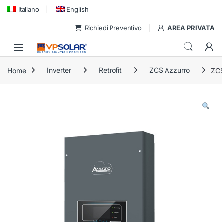
Skip to navigation
Skip to content
Italiano
English
Richiedi Preventivo
AREA PRIVATA
Home
Inverter
Retrofit
ZCS Azzurro
ZCS