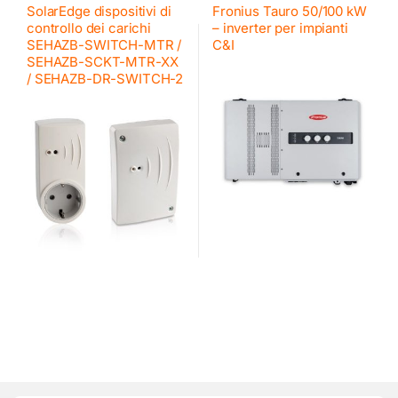
SolarEdge
Fronius
,
Inverter commerciali
SolarEdge dispositivi di
Fronius Tauro 50/100 kW
Fronius
controllo dei carichi
– inverter per impianti
SEHAZB-SWITCH-MTR /
C&I
SEHAZB-SCKT-MTR-XX
/ SEHAZB-DR-SWITCH-2