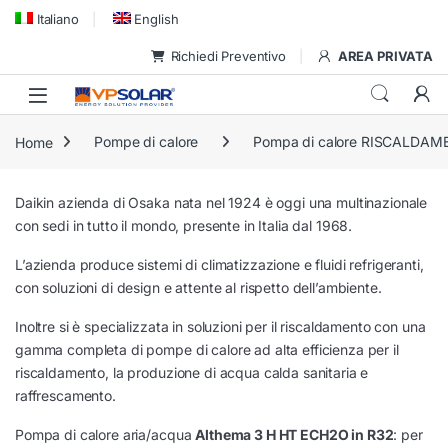
Skip to navigation
Skip to content
Italiano
English
Richiedi Preventivo
AREA PRIVATA
Home
Pompe di calore
Pompa di calore RISCALDA
Daikin azienda di Osaka nata nel 1924 è oggi una multinazionale
con sedi in tutto il mondo, presente in Italia dal 1968.
L’azienda produce sistemi di climatizzazione e fluidi refrigeranti,
con soluzioni di design e attente al rispetto dell’ambiente.
Inoltre si è specializzata in soluzioni per il riscaldamento con una
gamma completa di pompe di calore ad alta efficienza per il
riscaldamento, la produzione di acqua calda sanitaria e
raffrescamento.
Pompa di calore aria/acqua
Althema 3 H HT ECH2O in R32
: per