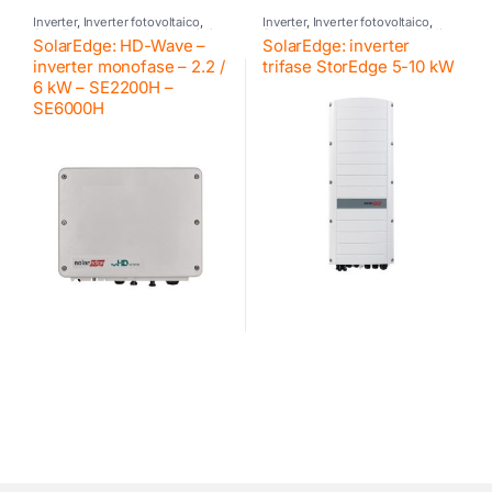
Inverter
,
Inverter fotovoltaico
,
Inverter
,
Inverter fotovoltaico
,
SolarEdge
,
Inverter residenziali
SolarEdge
,
Inverter residenziali
SolarEdge: HD-Wave –
SolarEdge: inverter
SE
,
Inverter ibrido
,
SolarEdge
SE
,
Inverter ibrido
,
SolarEdge
,
Retrofit
,
SolarEdge
inverter monofase – 2.2 /
trifase StorEdge 5-10 kW
6 kW – SE2200H –
SE6000H