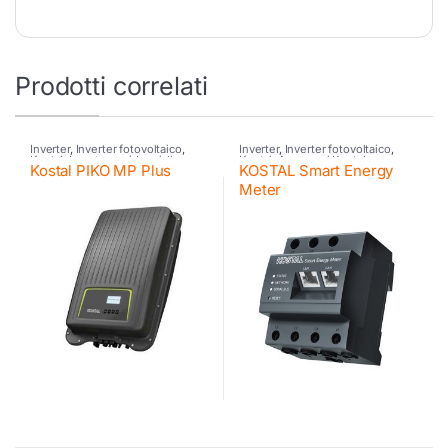
Prodotti correlati
Inverter
,
Inverter fotovoltaico
,
Inverter
,
Inverter fotovoltaico
,
Kostal
,
Inverter residenziali
Kostal
,
Accessori Kostal
Kostal PIKO MP Plus
KOSTAL Smart Energy
Kostal
,
Inverter ibrido
,
Kostal
,
Retrofit
,
Kostal
Meter