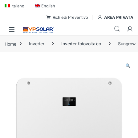
Skip to navigation
Skip to content
Italiano
English
Richiedi Preventivo
AREA PRIVATA
Home
Inverter
Inverter fotovoltaico
Sungrow