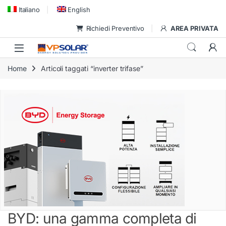
Skip to navigation
Skip to content
Italiano
English
Richiedi Preventivo
AREA PRIVATA
Home
Articoli taggati “inverter trifase”
BYD: una gamma completa di