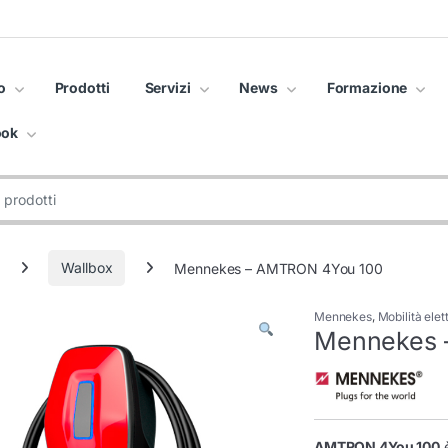
o
Prodotti
Servizi
News
Formazione
ook
Wallbox
Mennekes – AMTRON 4You 100
Mennekes
,
Mobilità elet
Mennekes 
AMTRON 4You 100
è