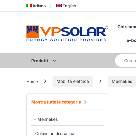
Skip to navigation
Skip to content
Italiano
English
Chi siam
e-b
Cerca per:
Prodotti
Home
Mobilità elettrica
Mennekes
Mostra tutte le categorie
Mennekes
Colonnine di ricarica