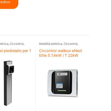
ventivo
ettrica
,
Circontrol
,
Mobilità elettrica
,
Circontrol
,
Wallbox
l piedistallo per 1
Circontrol wallbox eNext
Elite S 7,4kW / T 22kW