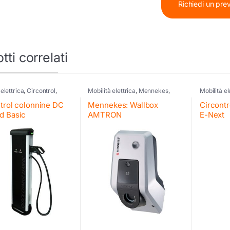
Richiedi un pre
tti correlati
 elettrica
,
Circontrol
,
Mobilità elettrica
,
Mennekes
,
Mobilità el
e di ricarica
Wallbox
Accessori
trol colonnine DC
Mennekes: Wallbox
Circontro
d Basic
AMTRON
E-Next