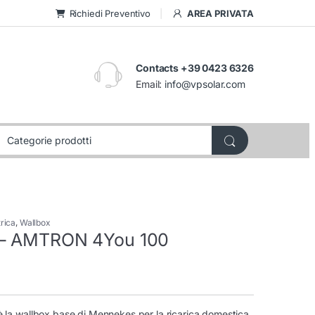
Richiedi Preventivo
AREA PRIVATA
Contacts +39 0423 6326
Email:
info@vpsolar.com
trica
,
Wallbox
– AMTRON 4You 100
 la wallbox base di Mennekes per la ricarica domestica,