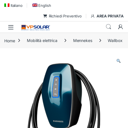
Skip to navigation
Skip to content
Italiano
English
Richiedi Preventivo
AREA PRIVATA
Home
Mobilità elettrica
Mennekes
Wallbox