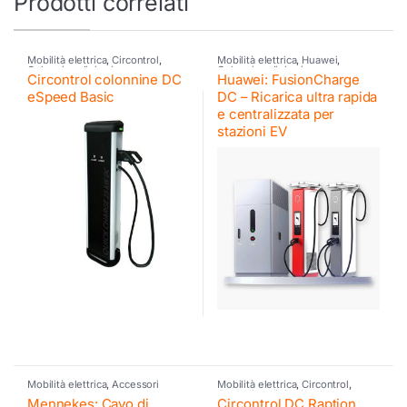
Prodotti correlati
Mobilità elettrica
,
Circontrol
,
Mobilità elettrica
,
Huawei
,
Colonnine di ricarica
Colonnine di ricarica
Circontrol colonnine DC
Huawei: FusionCharge
eSpeed Basic
DC – Ricarica ultra rapida
e centralizzata per
stazioni EV
Mobilità elettrica
,
Accessori
Mobilità elettrica
,
Circontrol
,
Colonnine di ricarica
Mennekes: Cavo di
Circontrol DC Raption