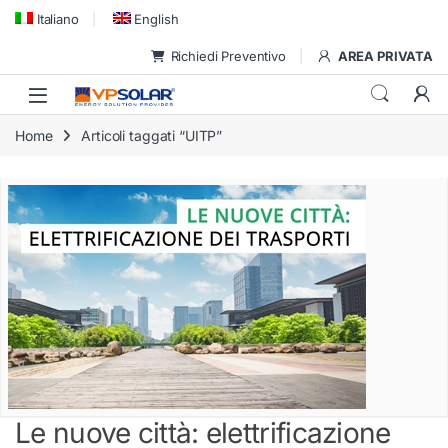
Skip to navigation
Skip to content
Italiano
English
Richiedi Preventivo
AREA PRIVATA
Home
Articoli taggati “UITP”
Le nuove città: elettrificazione