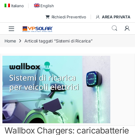
Skip to navigation
Skip to content
Italiano
English
Richiedi Preventivo
AREA PRIVATA
Home
Articoli taggati “Sistemi di Ricarica”
Wallbox Chargers: caricabatterie