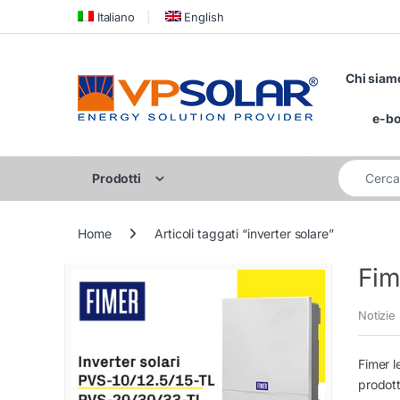
Skip to navigation
Skip to content
Italiano
English
Chi siam
e-b
Cerca per:
Prodotti
Home
Articoli taggati “inverter solare”
Fim
Notizie
Fimer l
prodott