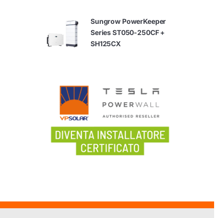
Sungrow PowerKeeper
Series ST050-250CF +
SH125CX