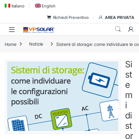
Skip to navigation
Skip to content
Italiano
English
Richiedi Preventivo
AREA PRIVATA
Home
Notizie
Sistemi di storage: come individuare le con
Si
st
e
m
i
di
st
or