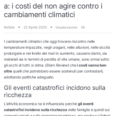
a: i costi del non agire contro i
cambiamenti climatici
Notizie
22 Aprile 2020
Visualizzazioni:
59
I cambiamenti climatici che oggi trovano riscontro nelle
temperature impazzite, negli uragani, nelle alluvioni, nelle siccità
prolungate e nel livello dei mari in aumento, causano danni, sia
materiali sia in termini di perdita di vite umane, sono ormai sotto
gli occhi di tutti: si stima
(Stern Re­view)
che
i costi vanno ben
oltre
quelli che potrebbero essere sostenuti per contrastarli,
adottando politiche adeguate.
Gli eventi catastrofici incidono sulla
ricchezza
L’attività economica ne è influenzata perché
gli eventi
catastrofici incidono sulla ricchezza
delle famiglie e quindi sui
consumi privati e sulla maggiore incertezza, ma anche sui fattori