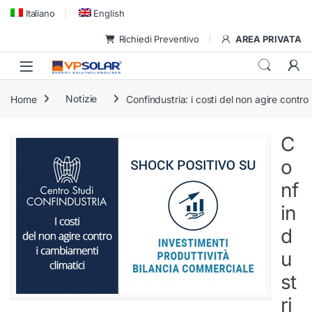
Skip to navigation
Skip to content
Italiano
English
Richiedi Preventivo
AREA PRIVATA
Home
Notizie
Confindustria: i costi del non agire contro
C
o
nf
in
d
u
st
ri