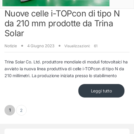
Nuove celle i-TOPcon di tipo N
da 210 mm prodotte da Trina
Solar
Notizie
4 Giugno 2023
Visualizzazioni:
61
Trina Solar Co. Ltd. produttore mondiale di moduli fotovoltaici ha
avviato la nuova linea produttiva di celle i-TOPcon di tipo N da
210 millimetri. La produzione iniziata presso lo stabilimento
Leggi tutto
Paginazione degli articoli
1
2