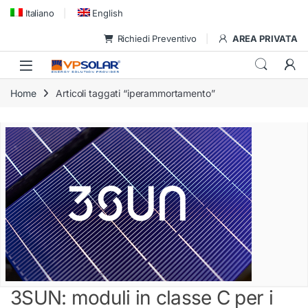
Skip to navigation
Skip to content
Italiano
English
Richiedi Preventivo
AREA PRIVATA
Home
Articoli taggati “iperammortamento”
3SUN: moduli in classe C per i