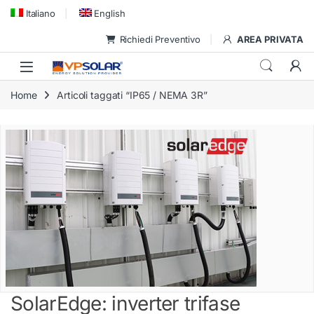
Skip to navigation
Skip to content
Italiano
English
Richiedi Preventivo
AREA PRIVATA
Home
Articoli taggati “IP65 / NEMA 3R”
SolarEdge: inverter trifase