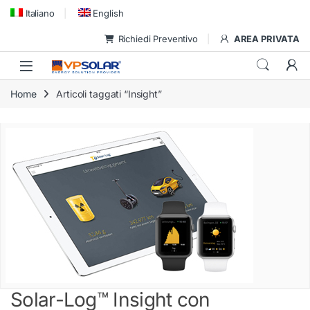
Skip to navigation
Skip to content
Italiano
English
Richiedi Preventivo
AREA PRIVATA
Home
Articoli taggati “Insight”
Solar-Log™ Insight con