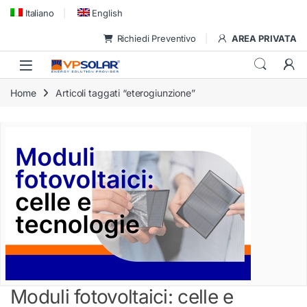
Skip to navigation
Skip to content
Italiano
English
Richiedi Preventivo
AREA PRIVATA
Home
Articoli taggati “eterogiunzione”
Moduli fotovoltaici: celle e