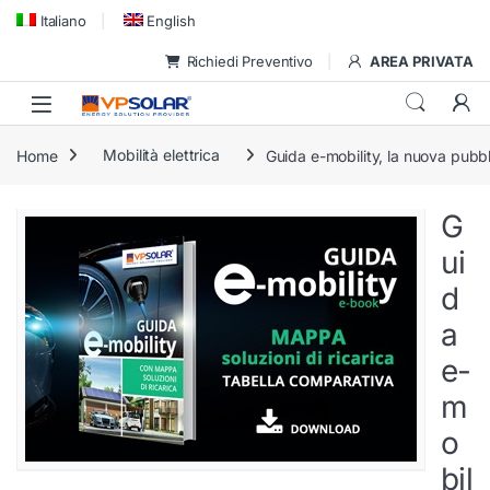
Skip to navigation
Skip to content
Italiano
English
Richiedi Preventivo
AREA PRIVATA
Home
Mobilità elettrica
Guida e-mobility, la nuova pubb
G
ui
d
a
e-
m
o
bil