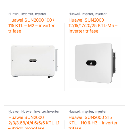
Huawei
,
Inverter
,
Inverter
Huawei
,
Inverter
,
Inverter
commerciali Huawei
,
Inverter
commerciali Huawei
,
Inverter
Huawei SUN2000 100 /
Huawei SUN2000
fotovoltaico
fotovoltaico
115 KTL – M2 – inverter
12/15/17/20/25 KTL-M5 –
trifase
inverter trifase
Huawei
,
Huawei
,
Inverter
,
Inverter
Huawei
,
Inverter
,
Inverter
fotovoltaico
,
Inverter ibrido
,
commerciali Huawei
,
Inverter
Huawei SUN2000
Huawei SUN2000 215
Inverter residenziali Huawei
fotovoltaico
2/3/3.68/4/4.6/5/6 KTL-L1
KTL – H0 & H3 – inverter
– ibrido monofase
trifase