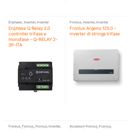
Enphase
,
Inverter
,
Inverter
Fronius
,
Inverter
,
Inverter
fotovoltaico
commerciali Fronius
,
Inverter
Enphase Q Relay 2.0
Fronius Argeno 125.0 –
fotovoltaico
controller trifase e
inverter di stringa trifase
monofase – Q-RELAY 2-
3P-ITA
Fronius
,
Fronius
,
Fronius
,
Inverter
,
Accessori Fronius
,
Fronius
,
Inverter fotovoltaico
,
Inverter
Inverter
,
Inverter fotovoltaico