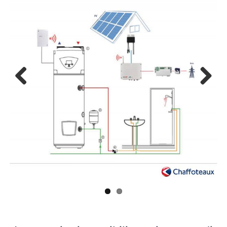
Previ
Next
ous