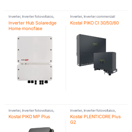
Inverter
,
Inverter fotovoltaico
,
Inverter
,
Inverter commerciali
Inverter ibrido
,
Inverter
Kostal
,
Inverter fotovoltaico
,
Inverter Hub Solaredge
Kostal PIKO CI 30/50/60
residenziali SE
,
SolarEdge
,
Kostal
SolarEdge
Home monofase
Inverter
,
Inverter fotovoltaico
,
Inverter
,
Inverter fotovoltaico
,
Inverter ibrido
,
Inverter
Inverter ibrido
,
Inverter
Kostal PIKO MP Plus
Kostal PLENTICORE Plus
residenziali Kostal
,
Kostal
,
Kostal
,
residenziali Kostal
,
Kostal
,
Kostal
Kostal
,
Retrofit
G2