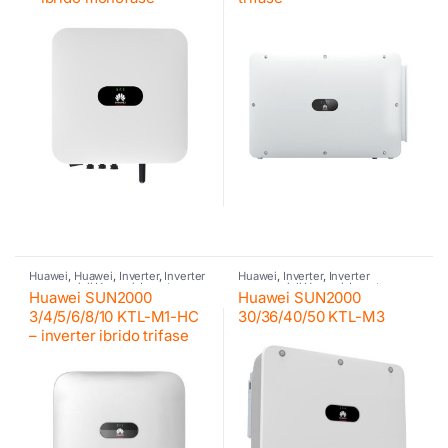
Huawei
,
Huawei
,
Inverter
,
Inverter
Huawei
,
Inverter
,
Inverter
commerciali Huawei
,
Inverter
commerciali Huawei
,
Inverter
Huawei SUN2000
Huawei SUN2000
fotovoltaico
,
Inverter ibrido
,
fotovoltaico
Inverter residenziali Huawei
3/4/5/6/8/10 KTL-M1-HC
30/36/40/50 KTL-M3
– inverter ibrido trifase