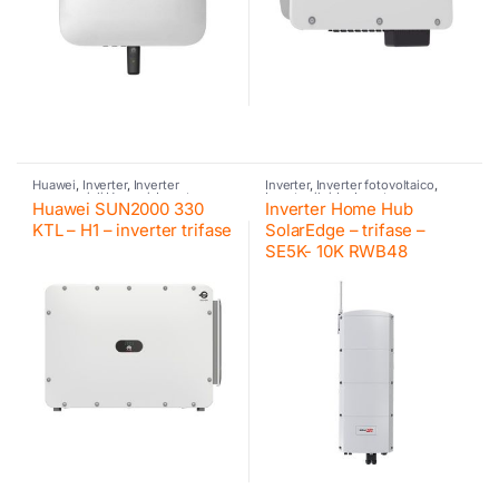
Huawei
,
Inverter
,
Inverter
Inverter
,
Inverter fotovoltaico
,
commerciali Huawei
,
Inverter
Inverter ibrido
,
Inverter
Huawei SUN2000 330
Inverter Home Hub
fotovoltaico
residenziali SE
,
SolarEdge
KTL – H1 – inverter trifase
SolarEdge – trifase –
SE5K- 10K RWB48