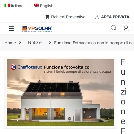
Skip to navigation
Skip to content
Italiano
English
Richiedi Preventivo
AREA PRIVATA
Home
Notizie
Funzione Fotovoltaico con le pompe di ca
F
u
n
zi
o
n
e
F