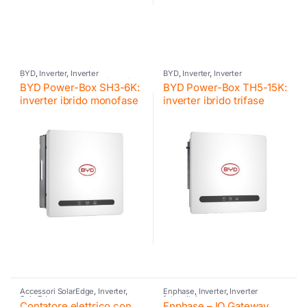
BYD
,
Inverter
,
Inverter
BYD
,
Inverter
,
Inverter
fotovoltaico
,
Inverter residenziale
commerciali BYD
,
Inverter
BYD Power-Box SH3-6K:
BYD Power-Box TH5-15K:
BYD
fotovoltaico
inverter ibrido monofase
inverter ibrido trifase
Accessori SolarEdge
,
Inverter
,
Enphase
,
Inverter
,
Inverter
SolarEdge
fotovoltaico
Contatore elettrico con
Enphase – IQ Gateway