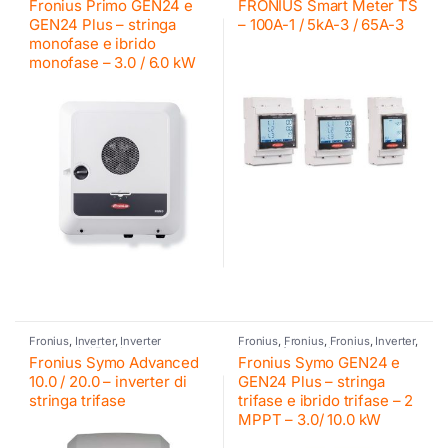
Fronius Primo GEN24 e
FRONIUS Smart Meter TS
ibrido
,
Inverter residenziali
Fronius
,
Retrofit
GEN24 Plus – stringa
– 100A-1 / 5kA-3 / 65A-3
monofase e ibrido
monofase – 3.0 / 6.0 kW
Fronius
,
Inverter
,
Inverter
Fronius
,
Fronius
,
Fronius
,
Inverter
,
commerciali Fronius
,
Inverter
Inverter fotovoltaico
,
Inverter
Fronius Symo Advanced
Fronius Symo GEN24 e
fotovoltaico
ibrido
,
Inverter residenziali
Fronius
,
Retrofit
10.0 / 20.0 – inverter di
GEN24 Plus – stringa
stringa trifase
trifase e ibrido trifase – 2
MPPT – 3.0/ 10.0 kW