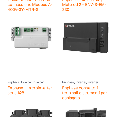
connessione Modbus A-
Metered 2 – ENV-S-EM-
400V-3Y-MTR-S
230
Enphase
,
Inverter
,
Inverter
Enphase
,
Inverter
,
Inverter
fotovoltaico
fotovoltaico
Enphase – microinverter
Enphase connettori,
serie IQ8
terminali e strumenti per
cablaggio