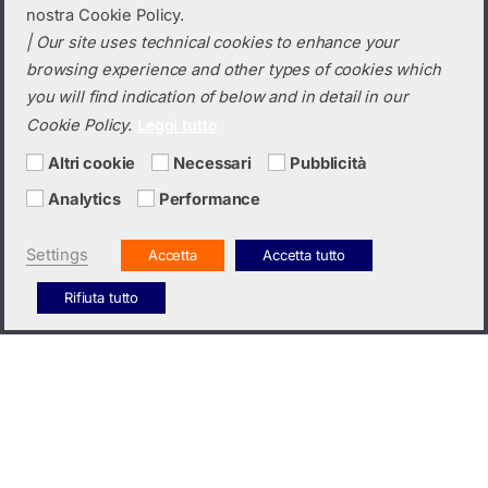
nostra Cookie Policy.
ORARI
| Our site uses technical cookies to enhance your
browsing experience and other types of cookies which
Categorie prodotto
you will find indication of below and in detail in our
Cookie Policy.
Leggi tutto
Seleziona una categoria
Altri cookie
Necessari
Pubblicità
Analytics
Performance
Settings
Accetta
Accetta tutto
Rifiuta tutto
Hai bisogno di un preventivo?
+39 0423 6326
Italiano
English