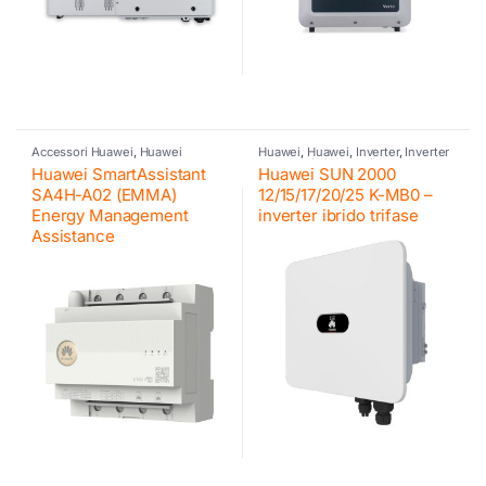
Accessori Huawei
,
Huawei
Huawei
,
Huawei
,
Inverter
,
Inverter
commerciali Huawei
,
Inverter
Huawei SmartAssistant
Huawei SUN 2000
ibrido
SA4H-A02 (EMMA)
12/15/17/20/25 K-MB0 –
Energy Management
inverter ibrido trifase
Assistance