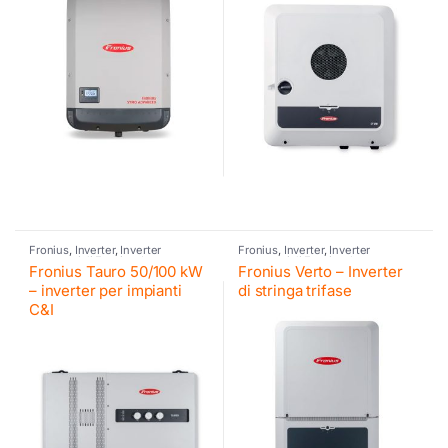
Fronius
,
Inverter
,
Inverter
Fronius
,
Inverter
,
Inverter
commerciali Fronius
,
Inverter
commerciali Fronius
,
Inverter
Fronius Tauro 50/100 kW
Fronius Verto – Inverter
fotovoltaico
fotovoltaico
– inverter per impianti
di stringa trifase
C&I