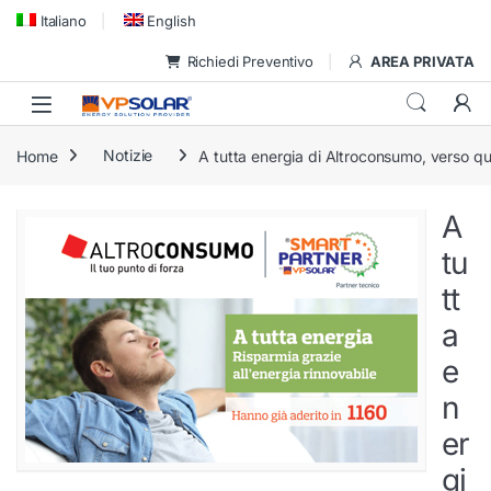
Skip to navigation
Skip to content
Italiano
English
Richiedi Preventivo
AREA PRIVATA
Home
Notizie
A tutta energia di Altroconsumo, verso q
A
tu
tt
a
e
n
er
gi