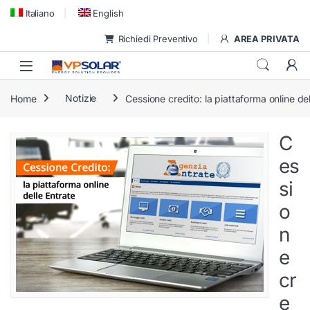
Skip to navigation
Skip to content
Italiano
English
Richiedi Preventivo
AREA PRIVATA
Home
Notizie
Cessione credito: la piattaforma online dell
C
es
si
o
n
e
cr
e