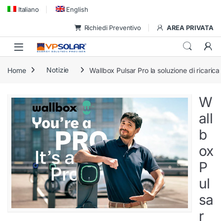
Skip to navigation
Skip to content
Italiano
English
Richiedi Preventivo
AREA PRIVATA
Home
Notizie
Wallbox Pulsar Pro la soluzione di ricarica 
W
all
b
ox
P
ul
sa
r