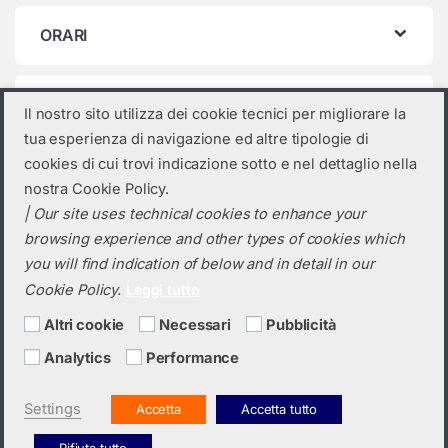
ORARI
Categorie prodotto
Il nostro sito utilizza dei cookie tecnici per migliorare la
tua esperienza di navigazione ed altre tipologie di
Seleziona una categoria
cookies di cui trovi indicazione sotto e nel dettaglio nella
nostra Cookie Policy.
| Our site uses technical cookies to enhance your
browsing experience and other types of cookies which
you will find indication of below and in detail in our
Cookie Policy.
Leggi tutto
Altri cookie
Necessari
Pubblicità
Analytics
Performance
Hai bisogno di un preventivo?
+39 0423 6326
Settings
Accetta
Accetta tutto