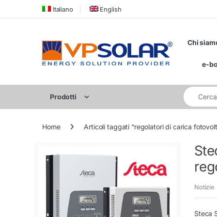
Skip to navigation
Skip to content
Italiano
English
Chi siam
e-b
Cerca per:
Prodotti
Home
Articoli taggati “regolatori di carica fotovolt
Ste
rego
Notizie
Steca S