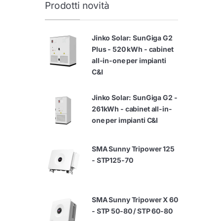
Prodotti novità
Jinko Solar: SunGiga G2
Plus - 520 kWh - cabinet
all-in-one per impianti
C&I
Jinko Solar: SunGiga G2 -
261kWh - cabinet all-in-
one per impianti C&I
SMA Sunny Tripower 125
- STP125-70
SMA Sunny Tripower X 60
- STP 50-80 / STP 60-80