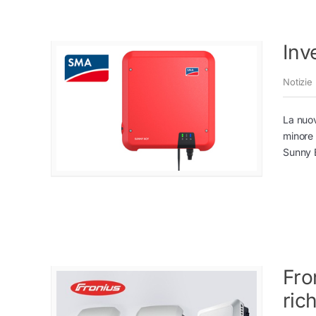
Inv
Notizie
La nuov
minore 
Sunny 
Fro
ric