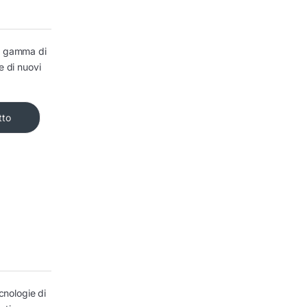
la gamma di
e di nuovi
tto
ecnologie di