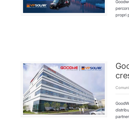
Goodwe 
percors
propri p
Goo
cre
Comuni
GoodWe,
distrib
partner