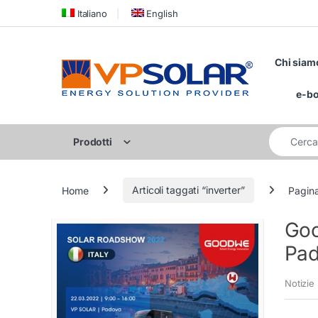
Skip to navigation
Skip to content
Italiano
English
Chi siam
e-b
Cerca per:
Prodotti
Home
Articoli taggati “inverter”
Pagin
Goo
Pad
Notizie