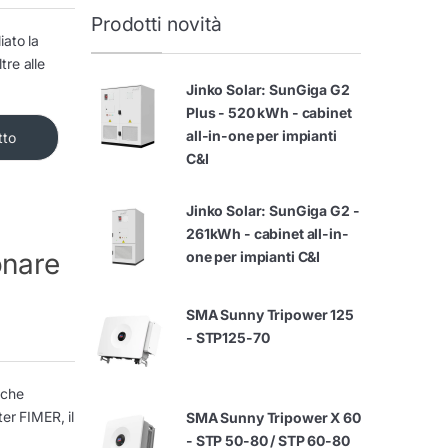
Prodotti novità
iato la
tre alle
Jinko Solar: SunGiga G2
Plus - 520 kWh - cabinet
all-in-one per impianti
tto
C&I
Jinko Solar: SunGiga G2 -
261kWh - cabinet all-in-
onare
one per impianti C&I
SMA Sunny Tripower 125
- STP125-70
 che
er FIMER, il
SMA Sunny Tripower X 60
- STP 50-80 / STP 60-80