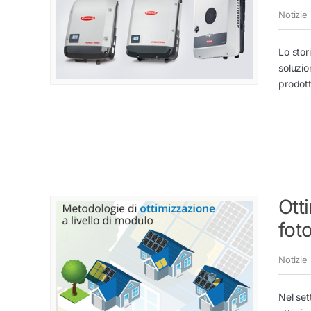
Notizie
Lo stor
soluzio
prodott
Ott
fot
Notizie
Nel set