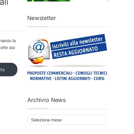
ali
Newsletter
rnando la
dotte dai
tto
Archivio News
Archivio News