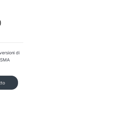
0
ersioni di
r SMA
tto