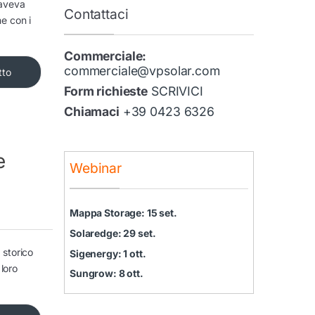
 aveva
Contattaci
e con i
Commerciale:
commerciale@vpsolar.com
tto
Form richieste
SCRIVICI
Chiamaci
+39 0423 6326
e
Webinar
Mappa Storage: 15 set.
Solaredge: 29 set.
 storico
Sigenergy: 1 ott.
 loro
Sungrow: 8 ott.