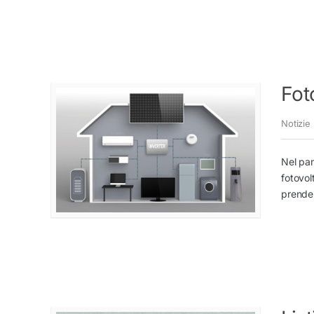
Fot
Notizie
Nel pan
fotovol
prenden