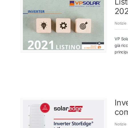
Lis
202
Notizie
VP Sola
già ric
princip
Inv
com
Notizie