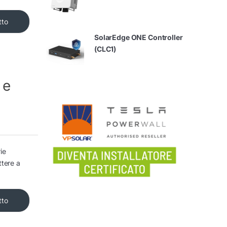
tto
SolarEdge ONE Controller
(CLC1)
 e
ie
ttere a
tto