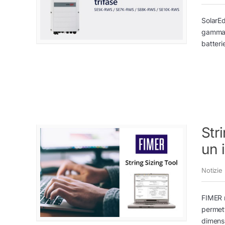
SolarEd
gamma d
batter
Str
un 
Notizie
FIMER m
permett
dimensi