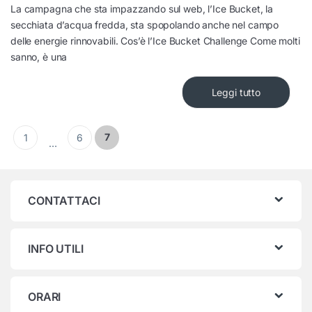
La campagna che sta impazzando sul web, l’Ice Bucket, la
secchiata d’acqua fredda, sta spopolando anche nel campo
delle energie rinnovabili. Cos’è l’Ice Bucket Challenge Come molti
sanno, è una
Leggi tutto
Paginazione degli articoli
7
1
6
…
CONTATTACI
INFO UTILI
ORARI