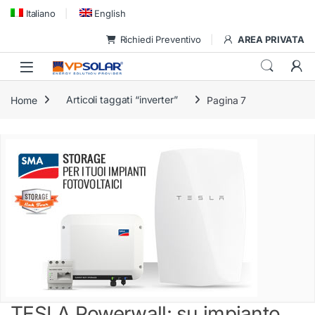
Skip to navigation
Skip to content
Italiano
English
Richiedi Preventivo
AREA PRIVATA
Home
Articoli taggati “inverter”
Pagina 7
TESLA Powerwall: su impianto