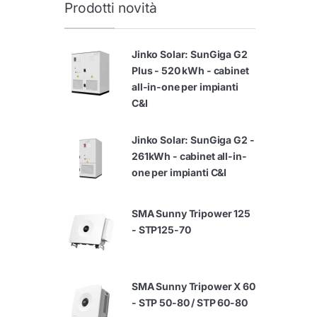
Prodotti novità
Jinko Solar: SunGiga G2
Plus - 520 kWh - cabinet
all-in-one per impianti
C&I
Jinko Solar: SunGiga G2 -
261kWh - cabinet all-in-
one per impianti C&I
SMA Sunny Tripower 125
- STP125-70
SMA Sunny Tripower X 60
- STP 50-80 / STP 60-80