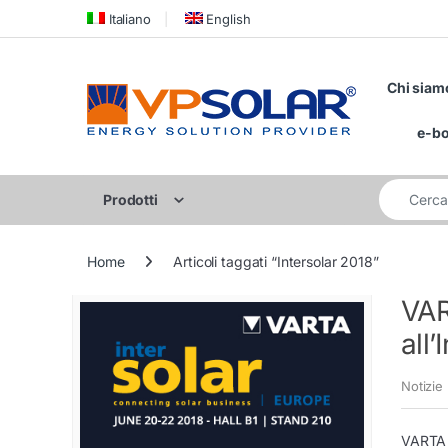
Skip to navigation
Skip to content
Italiano
English
Chi siam
e-b
Cerca per:
Prodotti
Home
Articoli taggati “Intersolar 2018”
VART
all’
Notizie
VARTA S