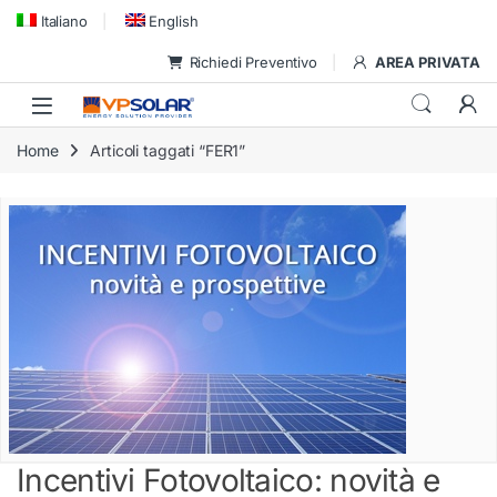
Skip to navigation
Skip to content
Italiano
English
Richiedi Preventivo
AREA PRIVATA
Home
Articoli taggati “FER1”
Incentivi Fotovoltaico: novità e