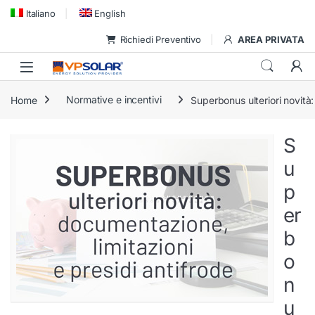
Skip to navigation
Skip to content
Italiano
English
Richiedi Preventivo
AREA PRIVATA
Home
Normative e incentivi
Superbonus ulteriori novità:
S
u
p
er
b
o
n
u