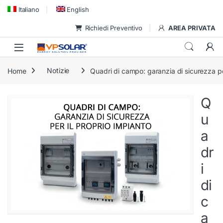
Skip to navigation
Skip to content
Italiano
English
Richiedi Preventivo
AREA PRIVATA
Home
Notizie
Quadri di campo: garanzia di sicurezza pe
Q
u
a
dr
i
di
c
a