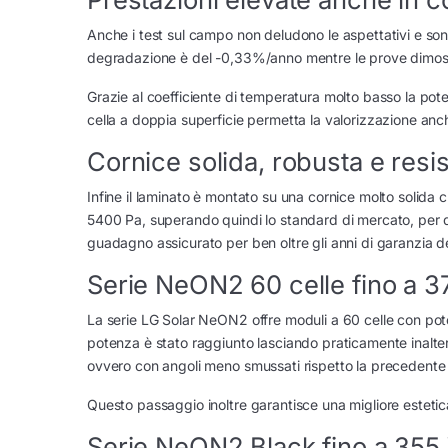
Anche i test sul campo non deludono le aspettativi e sono 
degradazione è del -0,33%/anno mentre le prove dimos
Grazie al coefficiente di temperatura molto basso la poten
cella a doppia superficie permetta la valorizzazione anch
Cornice solida, robusta e resi
Infine il laminato è montato su una cornice molto solida
5400 Pa, superando quindi lo standard di mercato, per qu
guadagno assicurato per ben oltre gli anni di garanzia d
Serie NeON2 60 celle fino a 3
La serie LG Solar NeON2 offre moduli a 60 celle con pot
potenza è stato raggiunto lasciando praticamente inalter
ovvero con angoli meno smussati rispetto la precedente
Questo passaggio inoltre garantisce una migliore estetica vi
Serie NeON2 Black fino a 355