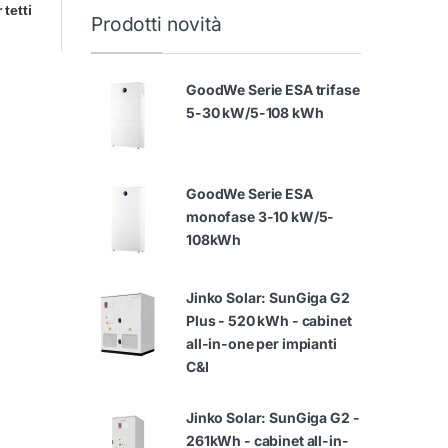
 tetti
Prodotti novità
GoodWe Serie ESA trifase
5-30 kW/5-108 kWh
GoodWe Serie ESA
monofase 3-10 kW/5-
108kWh
Jinko Solar: SunGiga G2
Plus - 520 kWh - cabinet
all-in-one per impianti
C&I
Jinko Solar: SunGiga G2 -
261kWh - cabinet all-in-