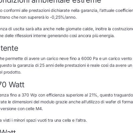
conformi alle prestazioni dichiarate nella garanzia, l’attuale coefficie
trano che non supererà lo -0,25%/anno.
za di uscita sarà alta anche nelle giornate calde, inoltre la costruzion
e delle riflessioni interne generando così ancora più energia.
stente
 che permette di avere un carico neve fino a 6000 Pa e un carico vento 
esto la garanzia di 25 anni delle prestazioni è reale così da avere un
el prodotto.
70 Watt
enza fino a 370 Wp con efficienza superiore al 21%, questo traguardo
ate le dimensioni del modulo grazie anche all’utilizzo di wafer di for
 versione con celle M4.
sti i minori spazi vuoti tra una cella e l’altra.
 Watt