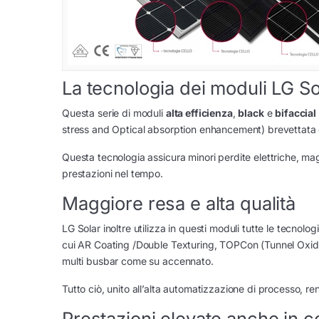
La tecnologia dei moduli LG 
Questa serie di moduli
alta efficienza
,
black
e
bifaccial
stress and Optical absorption enhancement) brevettata da
Questa tecnologia assicura minori perdite elettriche, ma
prestazioni nel tempo.
Maggiore resa e alta qualità
LG Solar inoltre utilizza in questi moduli tutte le tecnolo
cui AR Coating /Double Texturing, TOPCon (Tunnel Oxide P
multi busbar come su accennato.
Tutto ciò, unito all’alta automatizzazione di processo, r
Prestazioni elevate anche in 