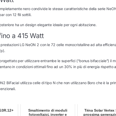
ompletamente nero condivide le stesse caratteristiche della serie NeO
con 12 fili sottili.
steriore ha un design elegante ideale per ogni abitazione.
fino a 415 Watt
 prestazioni LG NeON 2 con le 72 celle monocristalline ad alta efficie
Wp).
progettato per utilizzare entrambe le superfici (“bonus bifacciale”) il 
tano in condizioni ottimali fino ad un 30% in più di energia rispetto a
BiFacial utilizza celle di tipo N che non utilizzano Boro che è la pri
enzionali.
G3R.12+
Smaltimento di moduli
Trina Solar Vertex 
fotovoltaici, inverter e
prossima generazi