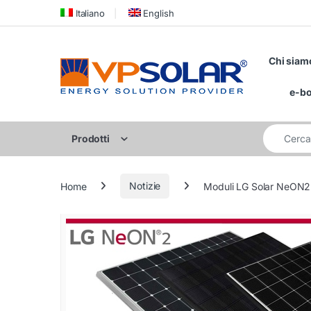
Skip to navigation
Skip to content
Italiano
English
Chi siam
e-b
Cerca per:
Prodotti
Home
Notizie
Moduli LG Solar NeON2 a