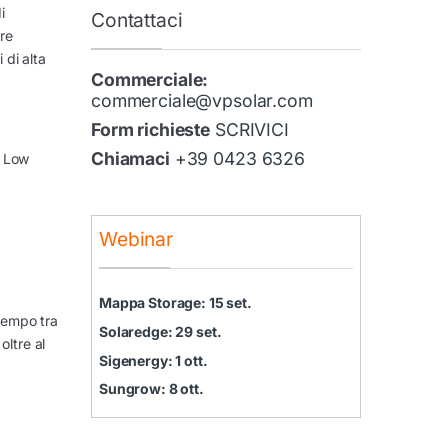
i
Contattaci
re
 di alta
Commerciale:
commerciale@vpsolar.com
Form richieste
SCRIVICI
Chiamaci
+39 0423 6326
, Low
Webinar
Mappa Storage: 15 set.
 tempo tra
Solaredge: 29 set.
oltre al
Sigenergy: 1 ott.
Sungrow: 8 ott.