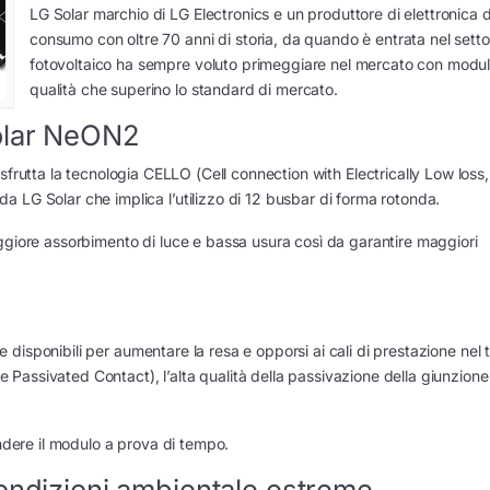
LG Solar marchio di LG Electronics e un produttore di elettronica d
consumo con oltre 70 anni di storia, da quando è entrata nel setto
fotovoltaico ha sempre voluto primeggiare nel mercato con moduli
qualità che superino lo standard di mercato.
Solar NeON2
sfrutta la tecnologia CELLO (Cell connection with Electrically Low loss
 LG Solar che implica l’utilizzo di 12 busbar di forma rotonda.
ggiore assorbimento di luce e bassa usura così da garantire maggiori
gie disponibili per aumentare la resa e opporsi ai cali di prestazione nel
assivated Contact), l’alta qualità della passivazione della giunzione 
endere il modulo a prova di tempo.
condizioni ambientale estreme