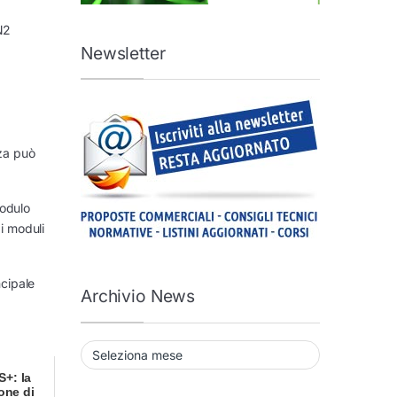
N2
Newsletter
nza può
modulo
i moduli
ncipale
Archivio News
Archivio News
S+: la
one di