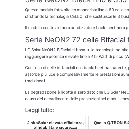
Questo modulo fotovoltaico monocristallino a 60 celle c
sfruttando la tecnologia CELLO che sostituisce le 3 busbar 
Il modulo con telaio nero anodizzato e backsheet nero po
Serie NeON2 72 celle Bifacial 
LG Solar NeON2 BiFacial si basa sulla tecnologia ad alte
raggiungere potenze elevate fino a 415 Watt di picco (
Con l’uso di celle bi-facciali con backsheet trasparente, 
assorbe più luce e complessivamente le prestazioni aumen
tradizionali.
La degradazione è ridotta a zero dato che LG Solar NeON2 
causa del decadimento delle prestazioni nei moduli conv
Leggi tutto:
JinkoSolar elevata efficienza,
Qcells Q.TRON S-
affidabilità e sicurezza