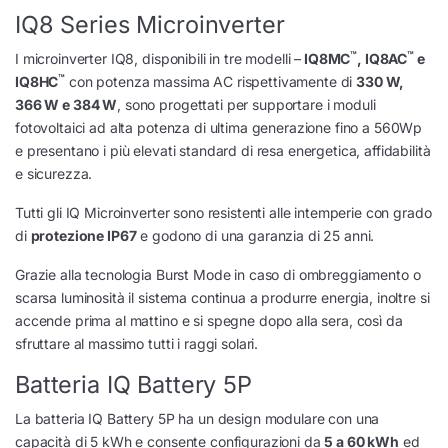
IQ8 Series Microinverter
™
™
I microinverter IQ8, disponibili in tre modelli –
IQ8MC
, IQ8AC
e
™
IQ8HC
con potenza massima AC rispettivamente di
330 W,
366 W e 384 W
, sono progettati per supportare i moduli
fotovoltaici ad alta potenza di ultima generazione fino a 560Wp
e presentano i più elevati standard di resa energetica, affidabilità
e sicurezza.
Tutti gli IQ Microinverter sono resistenti alle intemperie con grado
di
protezione IP67
e godono di una garanzia di 25 anni.
Grazie alla tecnologia Burst Mode in caso di ombreggiamento o
scarsa luminosità il sistema continua a produrre energia, inoltre si
accende prima al mattino e si spegne dopo alla sera, così da
sfruttare al massimo tutti i raggi solari.
Batteria IQ Battery 5P
La batteria IQ Battery 5P ha un design modulare con una
capacità di 5 kWh e consente configurazioni da
5 a 60 kWh
ed