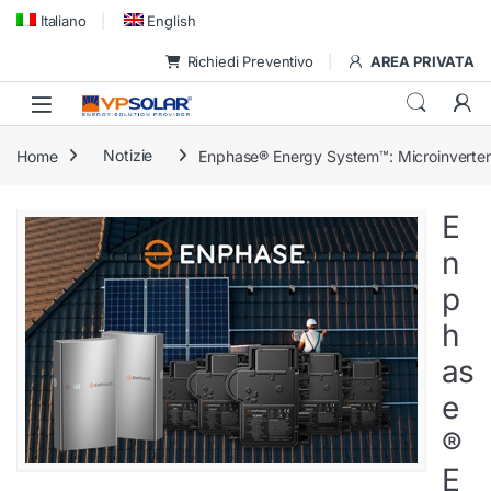
Skip to navigation
Skip to content
Italiano
English
Richiedi Preventivo
AREA PRIVATA
Home
Notizie
Enphase® Energy System™: Microinverter 
E
n
p
h
as
e
®
E