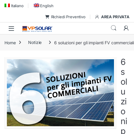
Skip to navigation
Skip to content
Italiano
English
Richiedi Preventivo
AREA PRIVATA
Home
Notizie
6 soluzioni per gli impianti FV commercial
6
s
ol
u
zi
o
ni
p