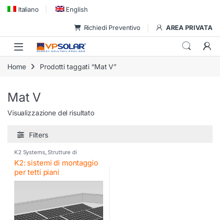
Skip to navigation
Skip to content
Italiano
English
Richiedi Preventivo
AREA PRIVATA
Home
Prodotti taggati “Mat V”
Mat V
Visualizzazione del risultato
Filters
K2 Systems
,
Strutture di
montaggio
K2: sistemi di montaggio
per tetti piani