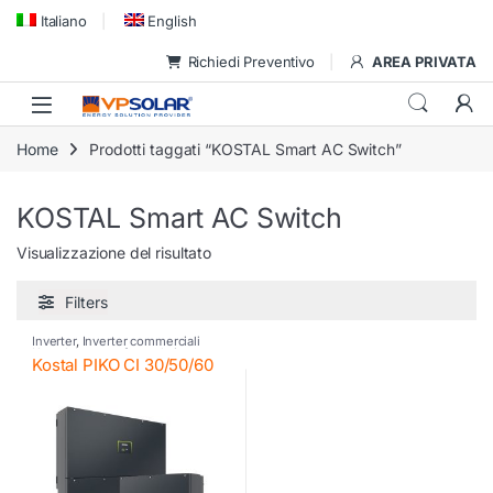
Skip to navigation
Skip to content
Italiano
English
Richiedi Preventivo
AREA PRIVATA
Home
Prodotti taggati “KOSTAL Smart AC Switch”
KOSTAL Smart AC Switch
Visualizzazione del risultato
Filters
Inverter
,
Inverter commerciali
Kostal
,
Inverter fotovoltaico
,
Kostal PIKO CI 30/50/60
Kostal