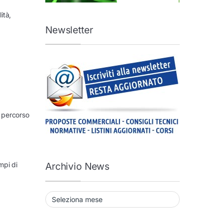
ità,
Newsletter
l percorso
mpi di
Archivio News
Archivio News