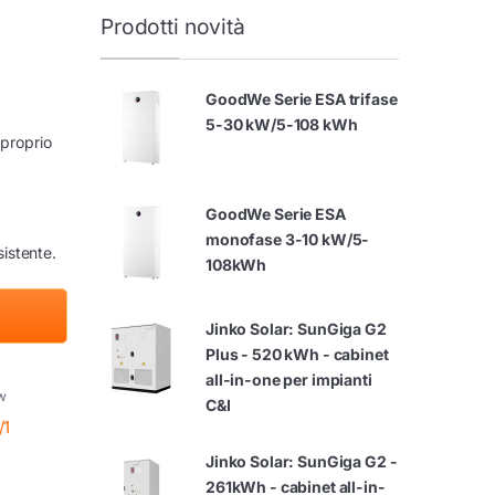
Prodotti novità
GoodWe Serie ESA trifase
5-30 kW/5-108 kWh
 proprio
GoodWe Serie ESA
monofase 3-10 kW/5-
sistente.
108kWh
Jinko Solar: SunGiga G2
Plus - 520 kWh - cabinet
all-in-one per impianti
w
C&I
/1
Jinko Solar: SunGiga G2 -
261kWh - cabinet all-in-