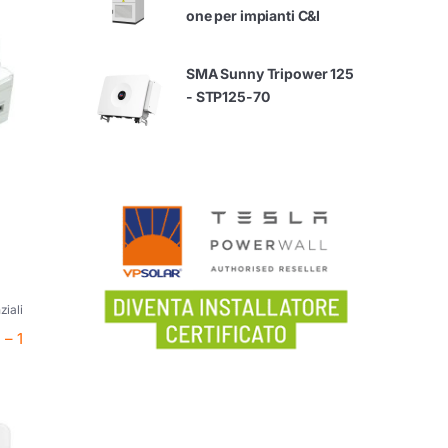
one per impianti C&I
SMA Sunny Tripower 125
- STP125-70
ziali
 – 1