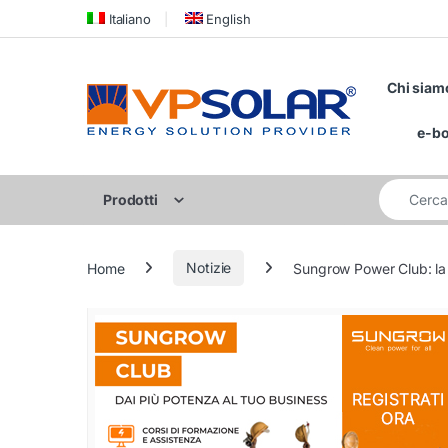
Skip to navigation
Skip to content
Italiano
English
Chi siam
e-b
Cerca per:
Prodotti
Home
Notizie
Sungrow Power Club: la n