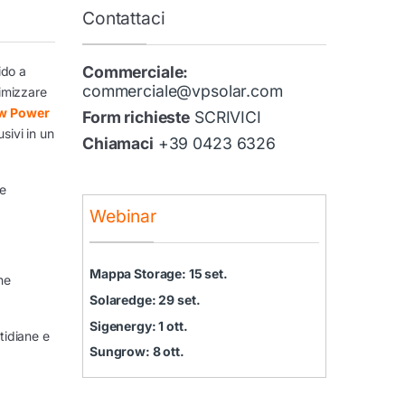
Contattaci
Commerciale:
ido a
commerciale@vpsolar.com
imizzare
w Power
Form richieste
SCRIVICI
sivi in un
Chiamaci
+39 0423 6326
 e
Webinar
Mappa Storage: 15 set.
he
Solaredge: 29 set.
Sigenergy: 1 ott.
tidiane e
Sungrow: 8 ott.