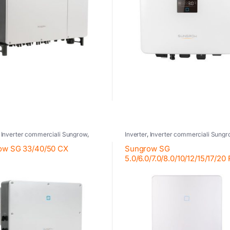
,
Inverter commerciali Sungrow
,
Inverter
,
Inverter commerciali Sungr
 fotovoltaico
,
Sungrow
Inverter fotovoltaico
,
Inverter residen
Sungrow
,
Sungrow
ow SG 33/40/50 CX
Sungrow SG
5.0/6.0/7.0/8.0/10/12/15/17/20