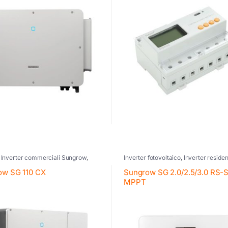
,
Inverter commerciali Sungrow
,
Inverter fotovoltaico
,
Inverter residen
 fotovoltaico
,
Sungrow
Sungrow
,
Sungrow
ow SG 110 CX
Sungrow SG 2.0/2.5/3.0 RS-S
MPPT