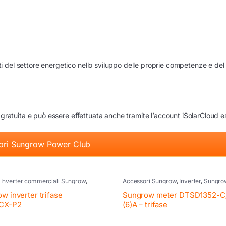
 del settore energetico nello sviluppo delle proprie competenze e del
 gratuita e può essere effettuata anche tramite l’account iSolarCloud e
pri Sungrow Power Club
,
Inverter commerciali Sungrow
,
Accessori Sungrow
,
Inverter
,
Sungro
 fotovoltaico
,
Sungrow
w inverter trifase
Sungrow meter DTSD1352-C
CX-P2
(6)A – trifase