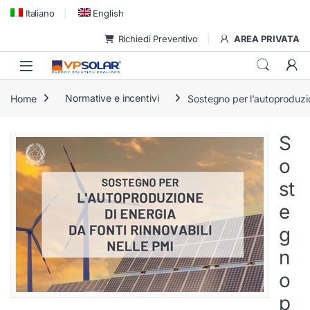
Skip to navigation
Skip to content
Italiano
English
Richiedi Preventivo
AREA PRIVATA
Home
Normative e incentivi
Sostegno per l’autoproduzion
S
o
st
e
g
n
o
p