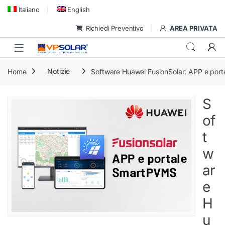
Skip to navigation
Skip to content
Italiano
English
Richiedi Preventivo
AREA PRIVATA
Home
Notizie
Software Huawei FusionSolar: APP e por
S
of
t
w
ar
e
H
u