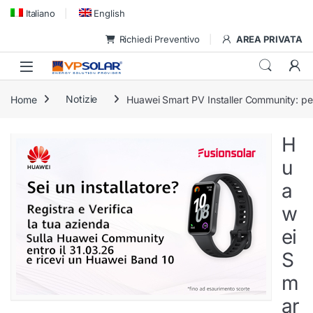
Skip to navigation
Skip to content
Italiano
English
Richiedi Preventivo
AREA PRIVATA
Home
Notizie
Huawei Smart PV Installer Community: perc
H
u
a
w
ei
S
m
ar