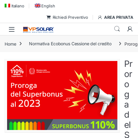
Skip to navigation
Skip to content
Italiano
English
Richiedi Preventivo
AREA PRIVATA
Home
Normativa Ecobonus Cessione del credito
Prorog
Pr
or
o
g
a
d
el
S