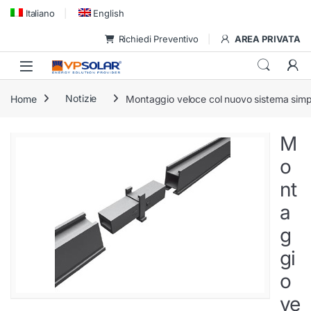
Skip to navigation
Skip to content
Italiano
English
Richiedi Preventivo
AREA PRIVATA
Home
Notizie
Montaggio veloce col nuovo sistema simp
M
o
nt
a
g
gi
o
ve