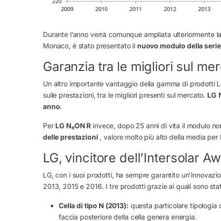
Durante l’anno verrà comunque ampliata ulteriormente la se
Monaco, è stato presentato il
nuovo modulo della serie
Garanzia tra le migliori sul me
Un altro importante vantaggio della gamma di prodotti LG 
sulle prestazioni, tra le migliori presenti sul mercato.
LG
anno
.
Per
LG N
ON R
invece, dopo 25 anni di vita il modulo no
e
delle prestazioni
, valore molto più alto della media per 
LG, vincitore dell’Intersolar A
LG, con i suoi prodotti, ha sempre garantito un’innovazione
2013, 2015 e 2016. I tre prodotti grazie ai quali sono stati
Cella di tipo N (2013):
questa particolare tipologia di
faccia posteriore della cella genera energia.