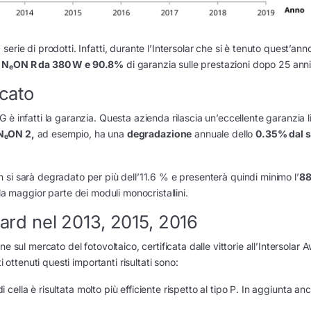
rie di prodotti. Infatti, durante l’Intersolar che si è tenuto quest’ann
 N
ON R da 380 W e 90.8%
di garanzia sulle prestazioni dopo 25 anni 
e
rcato
è infatti la garanzia. Questa azienda rilascia un’eccellente garanzia l
N
ON 2,
ad esempio, ha una
degradazione
annuale dello
0.35% dal 
e
n si sarà degradato per più dell’11.6 % e presenterà quindi minimo l’
88
la maggior parte dei moduli monocristallini.
ward nel 2013, 2015, 2016
 sul mercato del fotovoltaico, certificata dalle vittorie all’Intersolar 
 ottenuti questi importanti risultati sono:
 cella è risultata molto più efficiente rispetto al tipo P. In aggiunta an