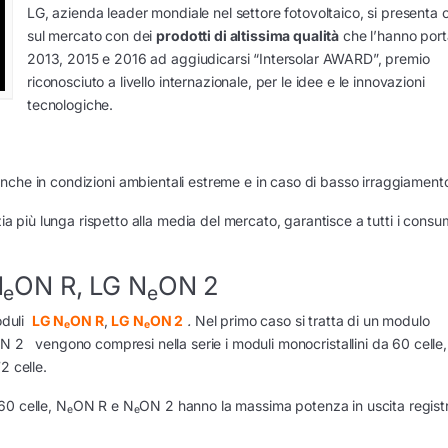
LG, azienda leader mondiale nel settore fotovoltaico, si presenta 
sul mercato con dei
prodotti di altissima qualità
che l’hanno port
2013, 2015 e 2016 ad aggiudicarsi “Intersolar AWARD”, premio
riconosciuto a livello internazionale, per le idee e le innovazioni
tecnologiche.
ti anche in condizioni ambientali estreme e in caso di basso irraggiament
più lunga rispetto alla media del mercato, garantisce a tutti i consu
N
ON R, LG N
ON 2
e
e
moduli
LG N
ON R
,
LG N
ON 2
.
Nel primo caso si tratta di un modulo
e
e
N 2 vengono compresi nella serie i moduli monocristallini da 60 celle
2 celle.
0 celle, N
ON R e N
ON 2 hanno la massima potenza in uscita registr
e
e