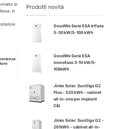
permette di
Prodotti novità
lessa. In
osteriore
GoodWe Serie ESA trifase
5-30 kW/5-108 kWh
GoodWe Serie ESA
sperienza
monofase 3-10 kW/5-
tore
108kWh
Jinko Solar: SunGiga G2
Plus - 520 kWh - cabinet
all-in-one per impianti
C&I
Jinko Solar: SunGiga G2 -
261kWh - cabinet all-in-