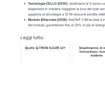
Tecnologia CELLO (2015):
sostituisce le 3 barre col
disperdere in maniera maggiore la luce del sole verso
aggiunta la tecnologia a 12 fili riduce le perdite elet
Modulo Bifacciale (2016):
NeON® 2 BiFacciale è in 
del modulo, garantendo fino al 30% in più di energi
Leggi tutto:
Qcells Q.TRON S-G3R.12+
Smaltimento di 
fotovoltaici, inv
batterie