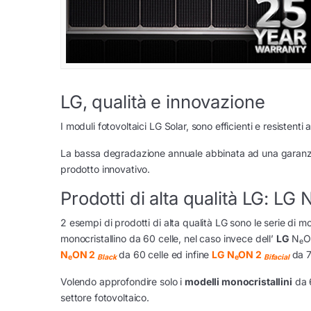
LG, qualità e innovazione
I moduli fotovoltaici LG Solar, sono efficienti e resisten
La bassa degradazione annuale abbinata ad una garanzia 
prodotto innovativo.
Prodotti di alta qualità LG: LG 
2 esempi di prodotti di alta qualità LG sono le serie di 
monocristallino da 60 celle, nel caso invece dell’
LG
N
O
e
N
ON 2
da 60 celle ed infine
LG N
ON 2
da 7
e
Black
e
Bifacial
Volendo approfondire solo i
modelli monocristallini
da 6
settore fotovoltaico.