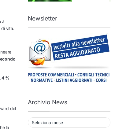
Newsletter
o a
di vita.
ineare
secondo
.4 %
Archivio News
Award del
Archivio News
che la