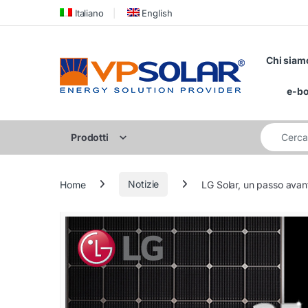
Skip to navigation
Skip to content
Italiano
English
Chi siam
e-b
Cerca per:
Prodotti
Home
Notizie
LG Solar, un passo avant