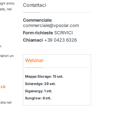
ogni anno
Contattaci
ata, nel
Commerciale:
commerciale@vpsolar.com
Form richieste
SCRIVICI
Chiamaci
+39 0423 6326
o.
matori un
Webinar
Mappa Storage: 15 set.
Solaredge: 29 set.
,
LG
Sigenergy: 1 ott.
Sungrow: 8 ott.
ata nel