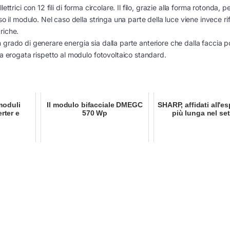
lettrici con 12 fili di forma circolare. Il filo, grazie alla forma rotonda, 
 il modulo. Nel caso della stringa una parte della luce viene invece rif
triche.
grado di generare energia sia dalla parte anteriore che dalla faccia p
a erogata rispetto al modulo fotovoltaico standard.
moduli
Il modulo bifacciale DMEGC
SHARP, affidati all'e
erter e
570 Wp
più lunga nel set