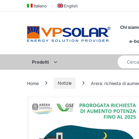
Skip to navigation
Skip to content
Italiano
English
Chi siam
e-b
Cerca per:
Prodotti
Home
Notizie
Arera: richiesta di aume