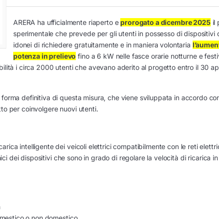
ARERA ha ufficialmente riaperto e
prorogato a dicembre 2025
il
sperimentale che prevede per gli utenti in possesso di dispositivi d
idonei di richiedere gratuitamente e in maniera volontaria
l’aumen
potenza in prelievo
fino a 6 kW nelle fasce orarie notturne e festi
lità i circa 2000 utenti che avevano aderito al progetto entro il 30 apr
 forma definitiva di questa misura, che viene sviluppata in accordo con
to per coinvolgere nuovi utenti.
ica intelligente dei veicoli elettrici compatibilmente con le reti elettr
ici dei dispositivi che sono in grado di regolare la velocità di ricarica i
a
domestico o non domestico