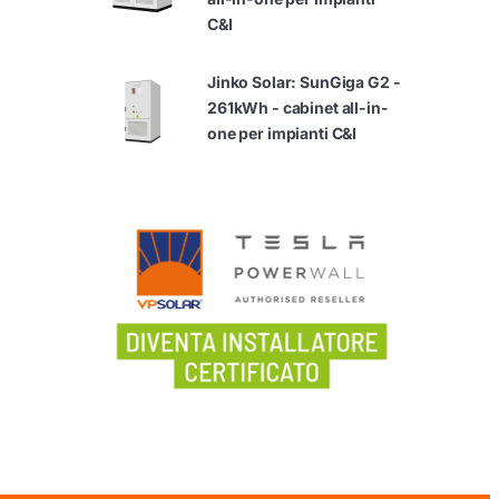
C&I
Jinko Solar: SunGiga G2 -
261kWh - cabinet all-in-
one per impianti C&I