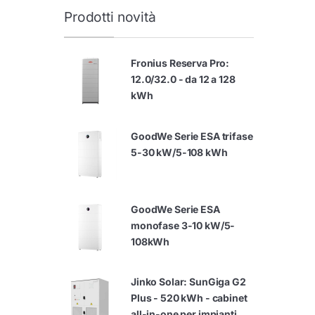
Prodotti novità
Fronius Reserva Pro:
12.0/32.0 - da 12 a 128
kWh
GoodWe Serie ESA trifase
5-30 kW/5-108 kWh
GoodWe Serie ESA
monofase 3-10 kW/5-
108kWh
Jinko Solar: SunGiga G2
Plus - 520 kWh - cabinet
all-in-one per impianti