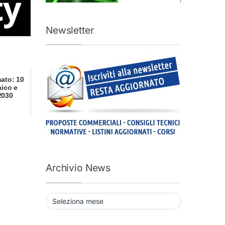
Newsletter
mato: 10
aico e
 2030
Archivio News
Archivio News