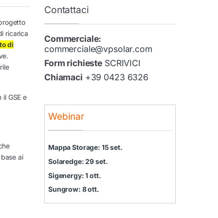
Contattaci
 progetto
i ricarica
Commerciale:
to di
commerciale@vpsolar.com
ve.
Form richieste
SCRIVICI
ile
Chiamaci
+39 0423 6326
 il GSE e
Webinar
iche
Mappa Storage: 15 set.
n base ai
Solaredge: 29 set.
Sigenergy: 1 ott.
Sungrow: 8 ott.