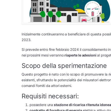
Inizialmente continueranno a beneficiare di questa possibi
2023.
Si prevede entro fine febbraio 2024 il consolidamento in
nei prossimi mesi verranno
riaperte le adesioni
al proget
Scopo della sperimentazione
Questo progetto è nato con lo scopo di promuovere la ricar
esistenti, sfruttando le potenzialità dei misuratori elettron
comandi forniti da attori esterni.
Requisiti necessari:
possedere una
stazione di ricarica ritenuta idone
contratto di fornitura di energia
elettrica attivo 