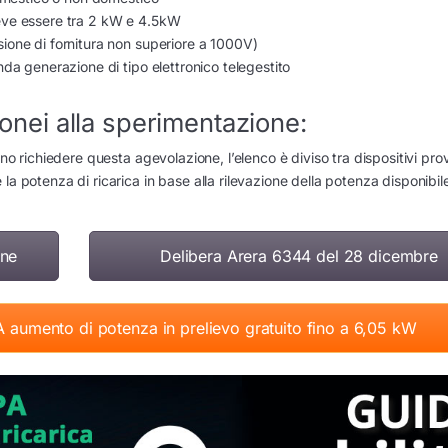
ve essere tra 2 kW e 4.5kW
sione di fornitura non superiore a 1000V)
a generazione di tipo elettronico telegestito
idonei alla sperimentazione:
no richiedere questa agevolazione, l’elenco è diviso tra dispositivi prov
la potenza di ricarica in base alla rilevazione della potenza disponibil
one
Delibera Arera 6344 del 28 dicembre
A aumento di potenza in prelievo gratuito fino a 6,05 kW