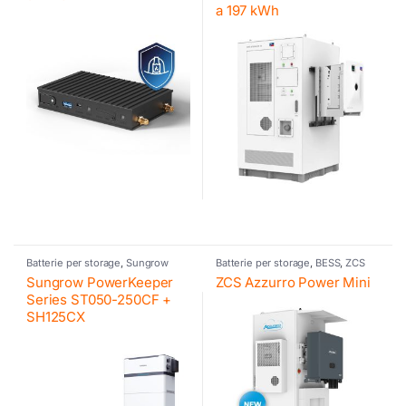
a 197 kWh
Batterie per storage
,
Sungrow
Batterie per storage
,
BESS
,
ZCS
Azzurro
Sungrow PowerKeeper
ZCS Azzurro Power Mini
Series ST050-250CF +
SH125CX