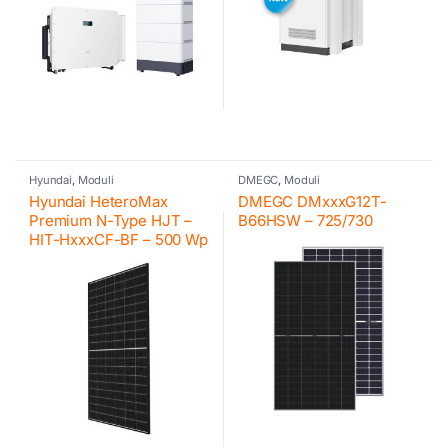
Hyundai
,
Moduli
DMEGC
,
Moduli
Hyundai HeteroMax
DMEGC DMxxxG12T-
Premium N-Type HJT –
B66HSW – 725/730
HIT-HxxxCF-BF – 500 Wp