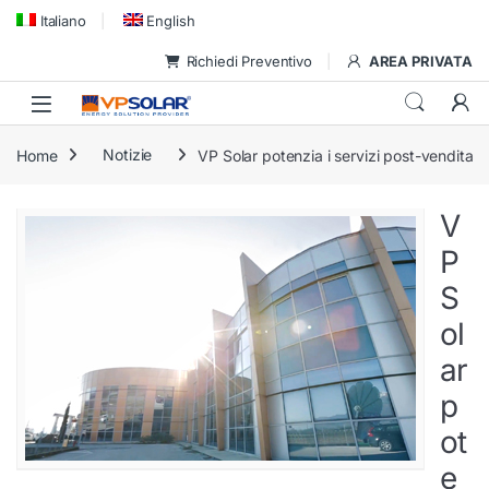
Skip to navigation
Skip to content
Italiano
English
Richiedi Preventivo
AREA PRIVATA
Home
Notizie
VP Solar potenzia i servizi post-vendita
V
P
S
ol
ar
p
ot
e