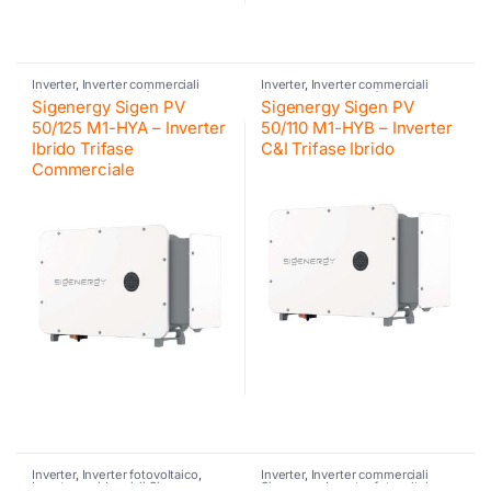
Inverter
,
Inverter commerciali
Inverter
,
Inverter commerciali
Sigenergy
,
Inverter fotovoltaico
,
Sigenergy
,
Inverter fotovoltaico
,
Sigenergy Sigen PV
Sigenergy Sigen PV
Inverter ibrido
,
Sigenergy
,
Inverter ibrido
,
Sigenergy
,
Sigenergy
Sigenergy
50/125 M1-HYA – Inverter
50/110 M1-HYB – Inverter
Ibrido Trifase
C&I Trifase Ibrido
Commerciale
Inverter
,
Inverter fotovoltaico
,
Inverter
,
Inverter commerciali
Inverter residenziali Sigenergy
,
Sigenergy
,
Inverter fotovoltaico
,