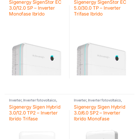
Sigenergy SigenStor EC
Sigenergy SigenStor EC
Sigenergy
Sigenergy
3.0/12.0 SP – Inverter
5.0/30.0 TP – Inverter
Monofase Ibrido
Trifase Ibrido
Inverter
,
Inverter fotovoltaico
,
Inverter
,
Inverter fotovoltaico
,
Inverter ibrido
,
Inverter
Inverter ibrido
,
Inverter
Sigenergy Sigen Hybrid
Sigenergy Sigen Hybrid
residenziali Sigenergy
,
Sigenergy
,
residenziali Sigenergy
,
Sigenergy
,
Sigenergy
Sigenergy
3.0/12.0 TP2 – Inverter
3.0/6.0 SP2 – Inverter
Ibrido Trifase
Ibrido Monofase